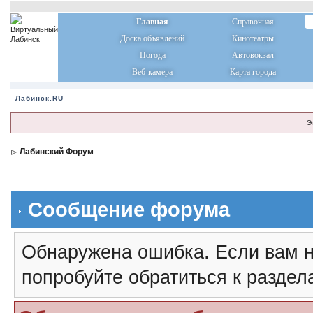
Главная
Справочная
Доска объявлений
Кинотеатры
Погода
Автовокзал
Веб-камера
Карта города
Лабинск.RU
Э
Лабинский Форум
Сообщение форума
Обнаружена ошибка. Если вам н
попробуйте обратиться к разде