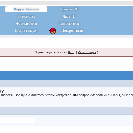
Форум Лабинска
Хроника ЧП
Знакомства
Лаба-ТВ
Фотоальбомы
Новости юга
Медиа-галерея
Покорми птиц
Здравствуйте, гость
(
Вход
|
Регистрация
)
тру
.
о запроса. Это нужно для того, чтобы убедиться, что запрос сделали именно вы, а не