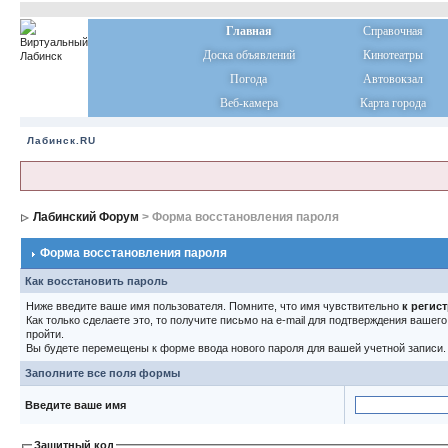
Главная
Справочная
Доска объявлений
Кинотеатры
Погода
Автовокзал
Веб-камера
Карта города
Лабинск.RU
Лабинский Форум
> Форма восстановления пароля
Форма восстановления пароля
Как восстановить пароль
Ниже введите ваше имя пользователя. Помните, что имя чувствительно
к регис
Как только сделаете это, то получите письмо на e-mail для подтверждения вашег
пройти.
Вы будете перемещены к форме ввода нового пароля для вашей учетной записи.
Заполните все поля формы
Введите ваше имя
Защитный код