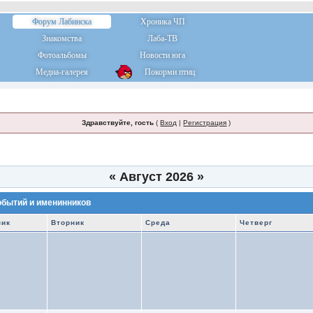
Форум Лабинска
Хроника ЧП
Знакомства
Лаба-ТВ
Фотоальбомы
Новости юга
Медиа-галерея
Покорми птиц
Здравствуйте, гость
(
Вход
|
Регистрация
)
«
Август 2026
»
обытий и именинников
ник
Вторник
Среда
Четверг