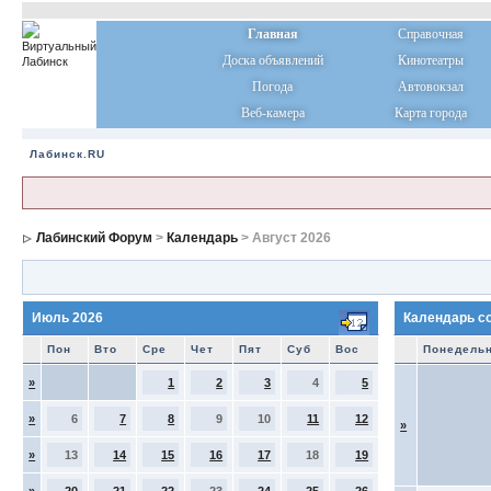
Главная
Справочная
Доска объявлений
Кинотеатры
Погода
Автовокзал
Веб-камера
Карта города
Лабинск.RU
Лабинский Форум
>
Календарь
> Август 2026
Июль 2026
Календарь с
Пон
Вто
Сре
Чет
Пят
Суб
Вос
Понедель
»
1
2
3
4
5
»
6
7
8
9
10
11
12
»
»
13
14
15
16
17
18
19