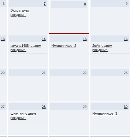
6
7
9
8
Djon, с днем
рождения!
13
14
15
16
tatyana1408, с днем
Именинников: 2
Jo#n, с днем
рождения!
рождения!
20
21
22
23
27
28
29
30
Шин-тян, с днем
Именинников: 3
рождения!