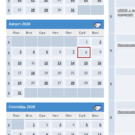
»
20
21
22
23
24
25
26
»
27
28
29
30
31
URKW, с д
рождения!
»
Август 2026
Пон
Вто
Сре
Чет
Пят
Суб
Вос
»
1
2
Именинник
»
3
4
5
6
7
9
»
8
»
10
11
12
13
14
15
16
»
17
18
19
20
21
22
23
»
24
25
26
27
28
29
30
»
»
31
Сентябрь 2026
Именинник
Пон
Вто
Сре
Чет
Пят
Суб
Вос
»
»
1
2
3
4
5
6
»
7
8
9
10
11
12
13