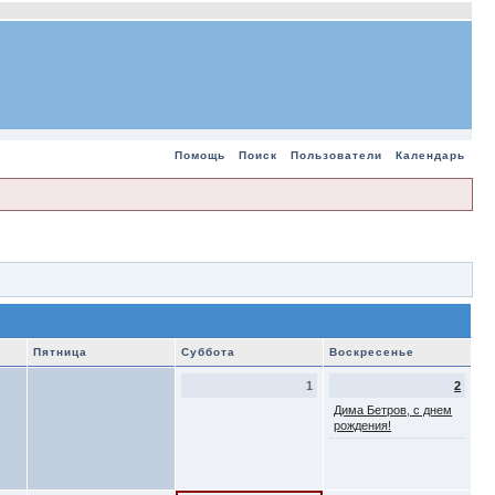
Помощь
Поиск
Пользователи
Календарь
Пятница
Суббота
Воскресенье
1
2
Дима Бетров, с днем
рождения!