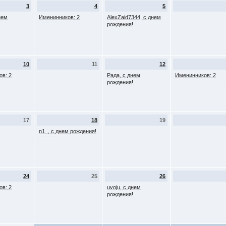
3
4
5
нем
Именинников: 2
AlexZaid7344, с днем
рождения!
10
11
12
ов: 2
Рада, с днем
Именинников: 2
рождения!
17
18
19
n1_, с днем рождения!
24
25
26
ов: 2
uvoju, с днем
рождения!