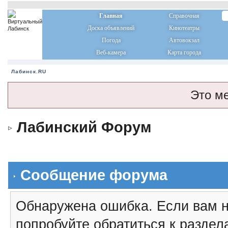
Главная
Справочная
Доска объявлений
Кинотеатры
Погода
Автовокзал
Веб-камера
Карта города
Лабинск.RU
Это м
Лабинский Форум
Сообщение форума
Обнаружена ошибка. Если вам н
попробуйте обратиться к разде