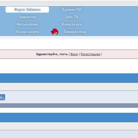
Форум Лабинска
Хроника ЧП
Знакомства
Лаба-ТВ
Фотоальбомы
Новости юга
Медиа-галерея
Покорми птиц
Здравствуйте, гость
(
Вход
|
Регистрация
)