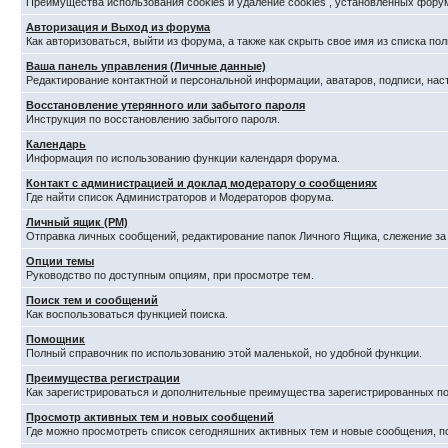
Преимущества использования cookies и удаление cookies , установленных фору
Авторизация и Выход из форума
Как авторизоваться, выйти из форума, а также как скрыть свое имя из списка п
Ваша панель управления (Личные данные)
Редактирование контактной и персональной информации, аватаров, подписи, нас
Восстановление утерянного или забытого пароля
Инструкция по восстановлению забытого пароля.
Календарь
Информация по использованию функции календаря форума.
Контакт с администрацией и доклад модератору о сообщениях
Где найти список Администраторов и Модераторов форума.
Личный ящик (PM)
Отправка личных сообщений, редактирование папок Личного Ящика, слежение з
Опции темы
Руководство по доступным опциям, при просмотре тем.
Поиск тем и сообщений
Как воспользоваться функцией поиска.
Помощник
Полный справочник по использованию этой маленькой, но удобной функции.
Преимущества регистрации
Как зарегистрироваться и дополнительные преимущества зарегистрированных по
Просмотр активных тем и новых сообщений
Где можно просмотреть список сегодняшних активных тем и новые сообщения, 