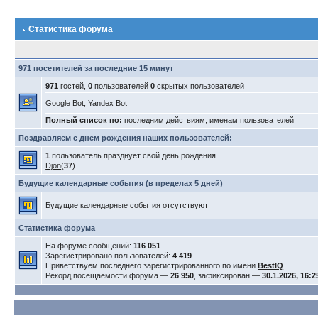
Статистика форума
971 посетителей за последние 15 минут
971
гостей,
0
пользователей
0
скрытых пользователей
Google Bot, Yandex Bot
Полный список по:
последним действиям
,
именам пользователей
Поздравляем с днем рождения наших пользователей:
1
пользователь празднует свой день рождения
Djon
(
37
)
Будущие календарные события (в пределах 5 дней)
Будущие календарные события отсутствуют
Статистика форума
На форуме сообщений:
116 051
Зарегистрировано пользователей:
4 419
Приветствуем последнего зарегистрированного по имени
BestIQ
Рекорд посещаемости форума —
26 950
, зафиксирован —
30.1.2026, 16:2