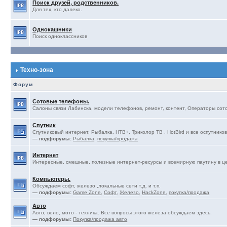
Поиск друзей, родственников.
Для тех, кто далеко.
Однокашники
Поиск одноклассников
Техно-зона
Форум
Сотовые телефоны.
Салоны связи Лабинска, модели телефонов, ремонт, контент, Операторы сотов
Спутник
Спутниковый интернет, Рыбалка, НТВ+, Триколор ТВ , HotBird и все оспутников
— подфорумы:
Рыбалка
,
покупка/продажа
Интернет
Интересные, смешные, полезные интернет-ресурсы и всемирную паутину в ц
Компьютеры.
Обсуждаем софт, железо ,локальные сети т.д. и т.п.
— подфорумы:
Game Zone
,
Софт
,
Железо
,
HackZone
,
покупка/продажа
Авто
Авто, вело, мото - техника. Все вопросы этого железа обсуждаем здесь.
— подфорумы:
Покупка/продажа авто