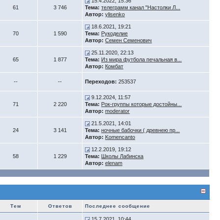
15.4.2022, 15:36
61
3 746
Тема:
телеграмм канал "Настолки Л...
Автор:
ylisenko
18.6.2021, 19:21
70
1 590
Тема:
Рукоделие
Автор:
Семен Семенович
25.11.2020, 22:13
65
1 877
Тема:
Из мира футбола печальная в...
Автор:
Комбат
--
--
Переходов:
253537
9.12.2024, 11:57
71
2 220
Тема:
Рок-группы которые достойны...
Автор:
moderator
21.5.2021, 14:01
24
3 141
Тема:
ночные бабочки ( древнею пр...
Автор:
Komencanto
12.2.2019, 19:12
58
1 229
Тема:
Школы Лабинска
Автор:
elenam
Тем
Ответов
Последнее сообщение
15.7.2021, 10:44