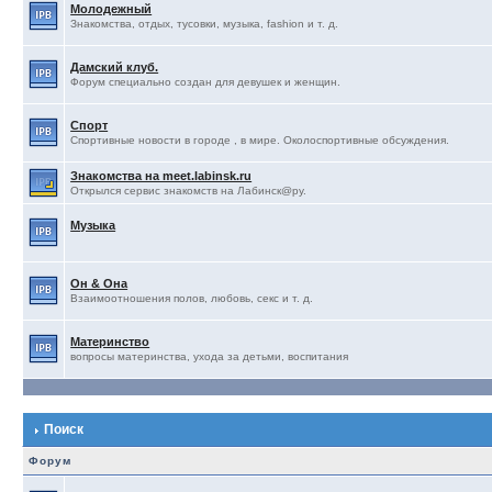
Молодежный
Знакомства, отдых, тусовки, музыка, fashion и т. д.
Дамский клуб.
Форум специально создан для девушек и женщин.
Спорт
Спортивные новости в городе , в мире. Околоспортивные обсуждения.
Знакомства на meet.labinsk.ru
Открылся сервис знакомств на Лабинск@ру.
Музыка
Он & Она
Взаимоотношения полов, любовь, секс и т. д.
Материнство
вопросы материнства, ухода за детьми, воспитания
Поиск
Форум