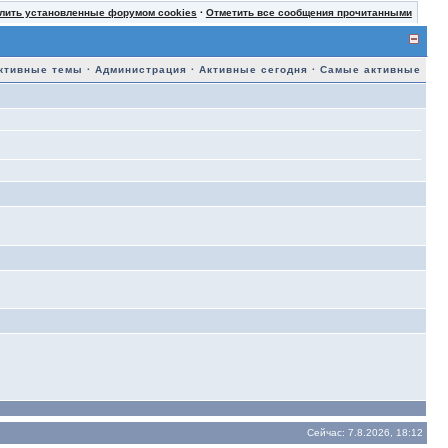
лить установленные форумом cookies
·
Отметить все сообщения прочитанными
ктивные темы
·
Администрация
·
Активные сегодня
·
Самые активные
Сейчас: 7.8.2026, 18:12