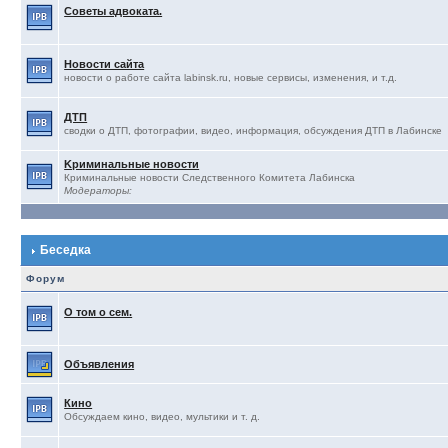
Советы адвоката.
Новости сайта
новости о работе сайта labinsk.ru, новые сервисы, изменения, и т.д.
ДТП
сводки о ДТП, фотографии, видео, информация, обсуждения ДТП в Лабинске
Kриминальные новости
Криминальные новости Следственного Комитета Лабинска
Модераторы:
Беседка
Форум
О том о сем.
Объявления
Кино
Обсуждаем кино, видео, мультики и т. д.