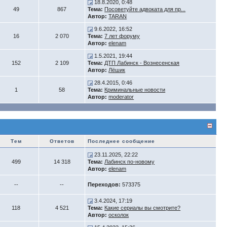
18.8.2020, 0:48
49
867
Тема:
Посоветуйте адвоката для пр...
Автор:
TARAN
9.6.2022, 16:52
16
2 070
Тема:
7 лет форуму
Автор:
elenam
1.5.2021, 19:44
152
2 109
Тема:
ДТП Лабинск - Вознесенская
Автор:
Лёшик
28.4.2015, 0:46
1
58
Тема:
Криминальные новости
Автор:
moderator
Тем
Ответов
Последнее сообщение
23.11.2025, 22:22
499
14 318
Тема:
Лабинск по-новому
Автор:
elenam
--
--
Переходов:
573375
3.4.2024, 17:19
118
4 521
Тема:
Какие сериалы вы смотрите?
Автор:
осколок