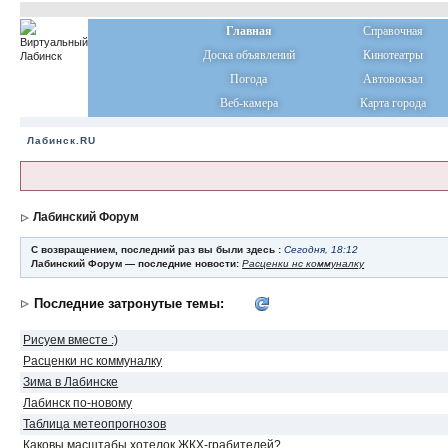
Главная
Справочная
Доска объявлений
Кинотеатры
Погода
Автовокзал
Веб-камера
Карта города
Лабинск.RU
Лабинский Форум
С возвращением, последний раз вы были здесь :
Сегодня, 18:12
Лабинский Форум — последние новости:
Расценки нс коммуналку
Последние затронутые темы:
Рисуем вместе :)
Расценки нс коммуналку
Зима в Лабинске
Лабинск по-новому
Таблица метеопрогнозов
Каковы масштабы хотелок ЖКХ-грабителей?