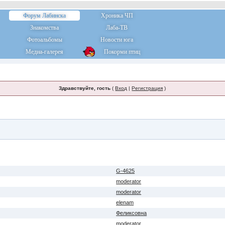
Форум Лабинска
Хроника ЧП
Знакомства
Лаба-ТВ
Фотоальбомы
Новости юга
Медиа-галерея
Покорми птиц
Здравствуйте, гость
(
Вход
|
Регистрация
)
G-4625
moderator
moderator
elenam
Феликсовна
moderator