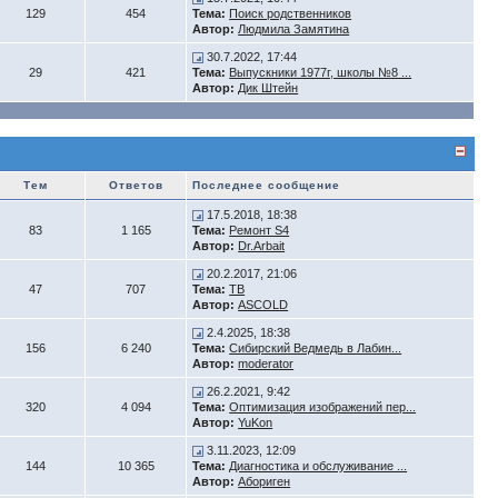
129
454
Тема:
Поиск родственников
Автор:
Людмила Замятина
30.7.2022, 17:44
29
421
Тема:
Выпускники 1977г, школы №8 ...
Автор:
Дик Штейн
Тем
Ответов
Последнее сообщение
17.5.2018, 18:38
83
1 165
Тема:
Ремонт S4
Автор:
Dr.Arbait
20.2.2017, 21:06
47
707
Тема:
ТВ
Автор:
ASCOLD
2.4.2025, 18:38
156
6 240
Тема:
Сибирский Ведмедь в Лабин...
Автор:
moderator
26.2.2021, 9:42
320
4 094
Тема:
Оптимизация изображений пер...
Автор:
YuKon
3.11.2023, 12:09
144
10 365
Тема:
Диагностика и обслуживание ...
Автор:
Абориген