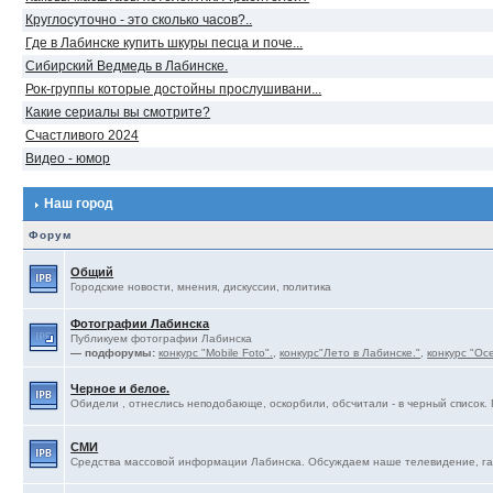
Круглосуточно - это сколько часов?..
Где в Лабинске купить шкуры песца и поче...
Сибирский Ведмедь в Лабинске.
Рок-группы которые достойны прослушивани...
Какие сериалы вы смотрите?
Счастливого 2024
Видео - юмор
Наш город
Форум
Общий
Городские новости, мнения, дискуссии, политика
Фотографии Лабинска
Публикуем фотографии Лабинска
— подфорумы:
конкурс "Mobile Foto".
,
конкурс"Лето в Лабинске."
,
конкурс "Ос
Черное и белое.
Обидели , отнеслись неподобающе, оскорбили, обсчитали - в черный список. 
СМИ
Средства массовой информации Лабинска. Обсуждаем наше телевидение, газ