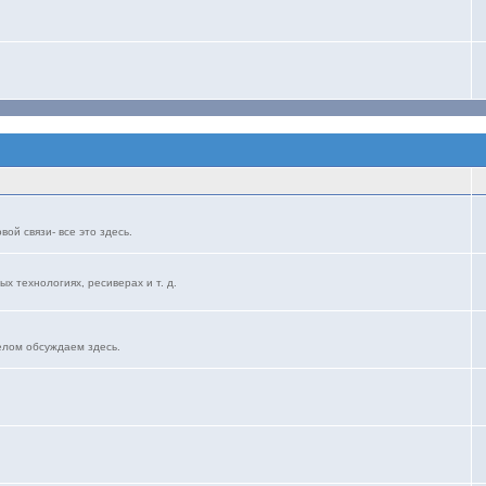
ой связи- все это здесь.
ых технологиях, ресиверах и т. д.
елом обсуждаем здесь.