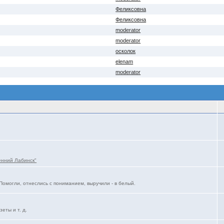
Феликсовна
Феликсовна
moderator
moderator
осколок
elenam
moderator
енний Лабинск"
Помогли, отнеслись с пониманием, выручили - в белый.
еты и т. д.