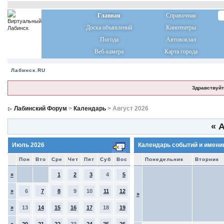
Главная
Справочная
Доска объявлений
Кинотеатры
Погода
Автовокзал
Веб-камера
Карта города
Лабинск.RU
Здравствуйт
Лабинский Форум
>
Календарь
> Август 2026
«
А
Июль 2026
Календарь событий и имени
Пон
Вто
Сре
Чет
Пят
Суб
Вос
Понедельник
Вторник
»
1
2
3
4
5
»
6
7
8
9
10
11
12
»
»
13
14
15
16
17
18
19