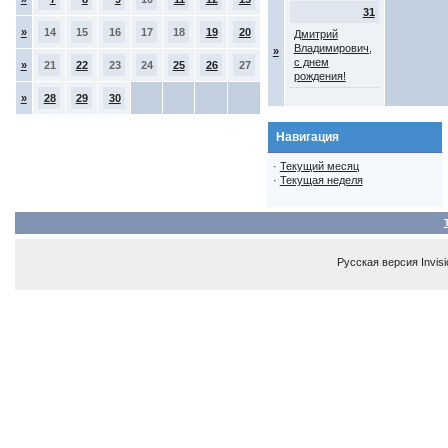
31
»
14
15
16
17
18
19
20
Дмитрий
Владимирович,
»
с днем
»
21
22
23
24
25
26
27
рождения!
»
28
29
30
Навигация
·
Текущий месяц
·
Текущая неделя
Русская версия
Invis