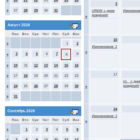
»
20
21
22
23
24
25
26
3
»
27
28
29
30
31
URKW, с днем
Именинник
рождения!
»
Август 2026
Пон
Вто
Сре
Чет
Пят
Суб
Вос
10
»
1
2
Именинников: 2
»
3
4
5
6
7
9
»
8
»
10
11
12
13
14
15
16
17
»
17
18
19
20
21
22
23
n1_, с дне
рождения!
»
24
25
26
27
28
29
30
»
»
31
24
Сентябрь 2026
Именинников: 2
Пон
Вто
Сре
Чет
Пят
Суб
Вос
»
»
1
2
3
4
5
6
»
7
8
9
10
11
12
13