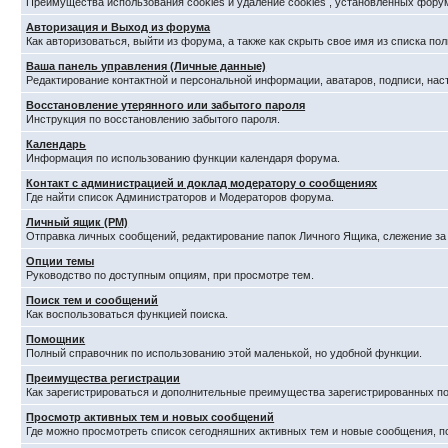
Преимущества использования cookies и удаление cookies , установленных фору
Авторизация и Выход из форума
Как авторизоваться, выйти из форума, а также как скрыть свое имя из списка п
Ваша панель управления (Личные данные)
Редактирование контактной и персональной информации, аватаров, подписи, нас
Восстановление утерянного или забытого пароля
Инструкция по восстановлению забытого пароля.
Календарь
Информация по использованию функции календаря форума.
Контакт с администрацией и доклад модератору о сообщениях
Где найти список Администраторов и Модераторов форума.
Личный ящик (PM)
Отправка личных сообщений, редактирование папок Личного Ящика, слежение з
Опции темы
Руководство по доступным опциям, при просмотре тем.
Поиск тем и сообщений
Как воспользоваться функцией поиска.
Помощник
Полный справочник по использованию этой маленькой, но удобной функции.
Преимущества регистрации
Как зарегистрироваться и дополнительные преимущества зарегистрированных по
Просмотр активных тем и новых сообщений
Где можно просмотреть список сегодняшних активных тем и новые сообщения, 