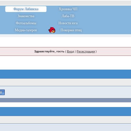
Форум Лабинска
Хроника ЧП
Знакомства
Лаба-ТВ
Фотоальбомы
Новости юга
Медиа-галерея
Покорми птиц
Здравствуйте, гость
(
Вход
|
Регистрация
)