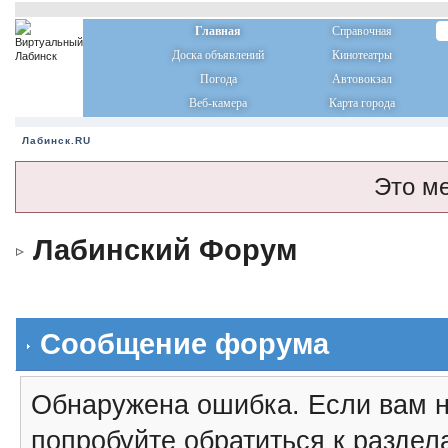
Главная
Справочная
Доска объявлений
Кинотеатры
Погода
Автовокзал
Веб-камера
Карта города
Лабинск.RU
Это м
Лабинский Форум
Сообщение форума
Обнаружена ошибка. Если вам н
попробуйте обратиться к разде