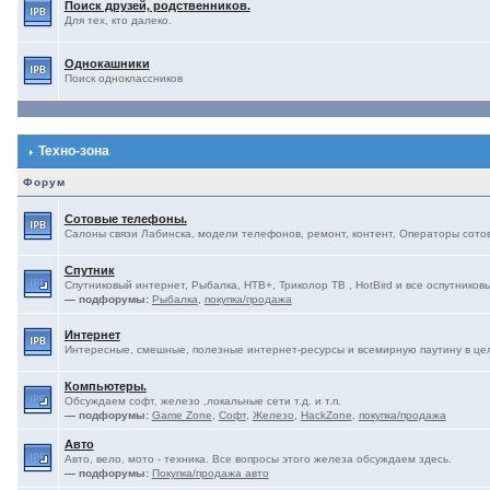
Поиск друзей, родственников.
Для тех, кто далеко.
Однокашники
Поиск одноклассников
Техно-зона
Форум
Сотовые телефоны.
Салоны связи Лабинска, модели телефонов, ремонт, контент, Операторы сотово
Спутник
Спутниковый интернет, Рыбалка, НТВ+, Триколор ТВ , HotBird и все оспутниковы
— подфорумы:
Рыбалка
,
покупка/продажа
Интернет
Интересные, смешные, полезные интернет-ресурсы и всемирную паутину в це
Компьютеры.
Обсуждаем софт, железо ,локальные сети т.д. и т.п.
— подфорумы:
Game Zone
,
Софт
,
Железо
,
HackZone
,
покупка/продажа
Авто
Авто, вело, мото - техника. Все вопросы этого железа обсуждаем здесь.
— подфорумы:
Покупка/продажа авто