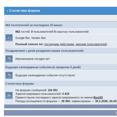
Статистика форума
862 посетителей за последние 15 минут
862
гостей,
0
пользователей
0
скрытых пользователей
Google Bot, Yandex Bot
Полный список по:
последним действиям
,
именам пользователей
Поздравляем с днем рождения наших пользователей:
Именинников сегодня нет
Будущие календарные события (в пределах 5 дней)
Будущие календарные события отсутствуют
Статистика форума
На форуме сообщений:
116 051
Зарегистрировано пользователей:
4 419
Приветствуем последнего зарегистрированного по имени
BestIQ
Рекорд посещаемости форума —
26 950
, зафиксирован —
30.1.2026, 16:25