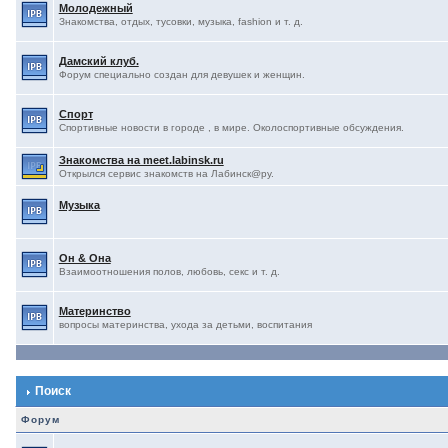
Молодежный
Знакомства, отдых, тусовки, музыка, fashion и т. д.
Дамский клуб.
Форум специально создан для девушек и женщин.
Спорт
Спортивные новости в городе , в мире. Околоспортивные обсуждения.
Знакомства на meet.labinsk.ru
Открылся сервис знакомств на Лабинск@ру.
Музыка
Он & Она
Взаимоотношения полов, любовь, секс и т. д.
Материнство
вопросы материнства, ухода за детьми, воспитания
Поиск
Форум