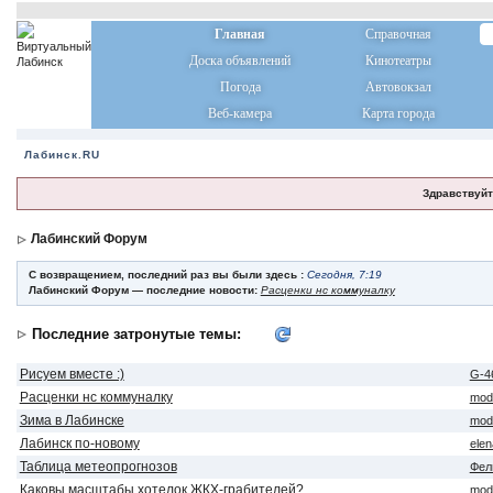
Главная
Справочная
Доска объявлений
Кинотеатры
Погода
Автовокзал
Веб-камера
Карта города
Лабинск.RU
Здравствуйт
Лабинский Форум
С возвращением, последний раз вы были здесь :
Сегодня, 7:19
Лабинский Форум — последние новости:
Расценки нс коммуналку
Последние затронутые темы:
Рисуем вместе :)
G-4
Расценки нс коммуналку
mod
Зима в Лабинске
mod
Лабинск по-новому
ele
Таблица метеопрогнозов
Фел
Каковы масштабы хотелок ЖКХ-грабителей?
mod