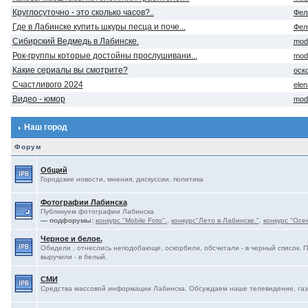
Круглосуточно - это сколько часов?..
Фел
Где в Лабинске купить шкуры песца и поче...
Фел
Сибирский Ведмедь в Лабинске.
mod
Рок-группы которые достойны прослушивани...
mod
Какие сериалы вы смотрите?
оск
Счастливого 2024
ele
Видео - юмор
mod
Наш город
Форум
Общий
Городские новости, мнения, дискуссии, политика
Фотографии Лабинска
Публикуем фотографии Лабинска
— подфорумы:
конкурс "Mobile Foto".
,
конкурс"Лето в Лабинске."
,
конкурс "Осе
Черное и белое.
Обидели , отнеслись неподобающе, оскорбили, обсчитали - в черный список. 
выручили - в белый.
СМИ
Средства массовой информации Лабинска. Обсуждаем наше телевидение, газе