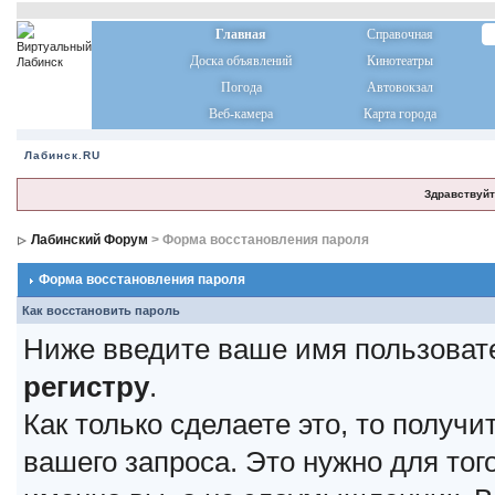
Главная
Справочная
Доска объявлений
Кинотеатры
Погода
Автовокзал
Веб-камера
Карта города
Лабинск.RU
Здравствуйт
Лабинский Форум
> Форма восстановления пароля
Форма восстановления пароля
Как восстановить пароль
Ниже введите ваше имя пользоват
регистру
.
Как только сделаете это, то получ
вашего запроса. Это нужно для тог