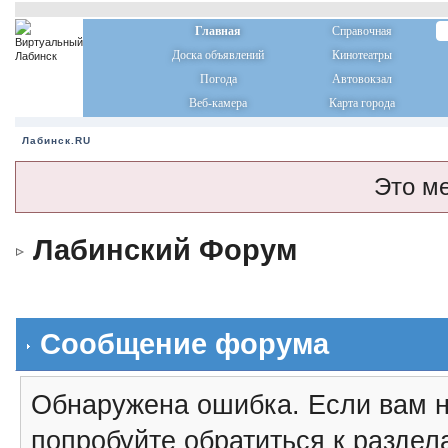
Главная
Справочная
Доска объявлений
Кинотеатры
Погода
Автовокзал
Веб-камера
Карта города
Лабинск.RU
Это м
Лабинский Форум
Сообщение форума
Обнаружена ошибка. Если вам н
попробуйте обратиться к разде