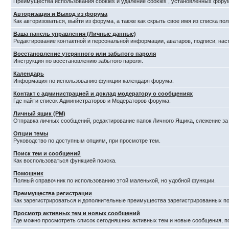
Преимущества использования cookies и удаление cookies , установленных фору
Авторизация и Выход из форума
Как авторизоваться, выйти из форума, а также как скрыть свое имя из списка п
Ваша панель управления (Личные данные)
Редактирование контактной и персональной информации, аватаров, подписи, нас
Восстановление утерянного или забытого пароля
Инструкция по восстановлению забытого пароля.
Календарь
Информация по использованию функции календаря форума.
Контакт с администрацией и доклад модератору о сообщениях
Где найти список Администраторов и Модераторов форума.
Личный ящик (PM)
Отправка личных сообщений, редактирование папок Личного Ящика, слежение з
Опции темы
Руководство по доступным опциям, при просмотре тем.
Поиск тем и сообщений
Как воспользоваться функцией поиска.
Помощник
Полный справочник по использованию этой маленькой, но удобной функции.
Преимущества регистрации
Как зарегистрироваться и дополнительные преимущества зарегистрированных по
Просмотр активных тем и новых сообщений
Где можно просмотреть список сегодняшних активных тем и новые сообщения, 