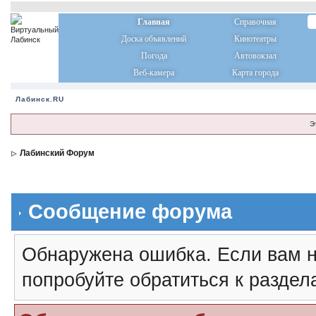
Главная
Справочная
Доска объявлений
Кинотеатры
Погода
Автовокзал
Веб-камера
Карта города
Лабинск.RU
Э
Лабинский Форум
Сообщение форума
Обнаружена ошибка. Если вам н
попробуйте обратиться к разде