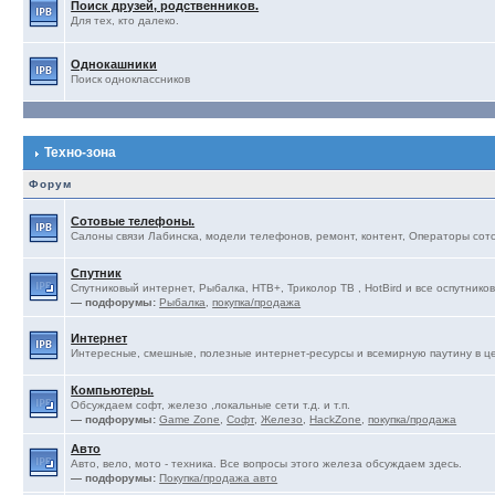
Поиск друзей, родственников.
Для тех, кто далеко.
Однокашники
Поиск одноклассников
Техно-зона
Форум
Сотовые телефоны.
Салоны связи Лабинска, модели телефонов, ремонт, контент, Операторы сотов
Спутник
Спутниковый интернет, Рыбалка, НТВ+, Триколор ТВ , HotBird и все оспутников
— подфорумы:
Рыбалка
,
покупка/продажа
Интернет
Интересные, смешные, полезные интернет-ресурсы и всемирную паутину в ц
Компьютеры.
Обсуждаем софт, железо ,локальные сети т.д. и т.п.
— подфорумы:
Game Zone
,
Софт
,
Железо
,
HackZone
,
покупка/продажа
Авто
Авто, вело, мото - техника. Все вопросы этого железа обсуждаем здесь.
— подфорумы:
Покупка/продажа авто