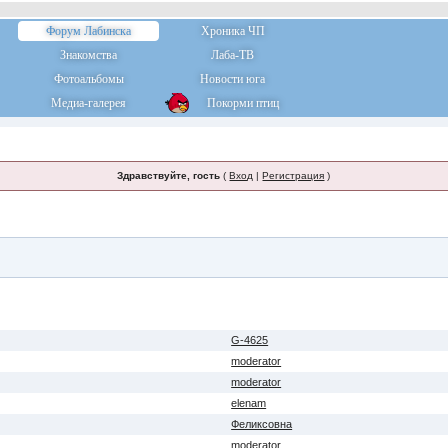
Форум Лабинска
Хроника ЧП
Знакомства
Лаба-ТВ
Фотоальбомы
Новости юга
Медиа-галерея
Покорми птиц
Здравствуйте, гость
(
Вход
|
Регистрация
)
G-4625
moderator
moderator
elenam
Феликсовна
moderator