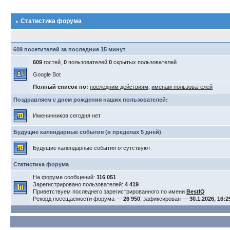
Статистика форума
609 посетителей за последние 15 минут
609
гостей,
0
пользователей
0
скрытых пользователей
Google Bot
Полный список по:
последним действиям
,
именам пользователей
Поздравляем с днем рождения наших пользователей:
Именинников сегодня нет
Будущие календарные события (в пределах 5 дней)
Будущие календарные события отсутствуют
Статистика форума
На форуме сообщений:
116 051
Зарегистрировано пользователей:
4 419
Приветствуем последнего зарегистрированного по имени
BestIQ
Рекорд посещаемости форума —
26 950
, зафиксирован —
30.1.2026, 16:2