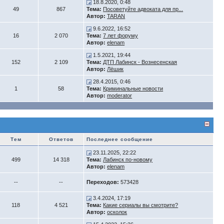
18.8.2020, 0:48
49
867
Тема:
Посоветуйте адвоката для пр...
Автор:
TARAN
9.6.2022, 16:52
16
2 070
Тема:
7 лет форуму
Автор:
elenam
1.5.2021, 19:44
152
2 109
Тема:
ДТП Лабинск - Вознесенская
Автор:
Лёшик
28.4.2015, 0:46
1
58
Тема:
Криминальные новости
Автор:
moderator
Тем
Ответов
Последнее сообщение
23.11.2025, 22:22
499
14 318
Тема:
Лабинск по-новому
Автор:
elenam
--
--
Переходов:
573428
3.4.2024, 17:19
118
4 521
Тема:
Какие сериалы вы смотрите?
Автор:
осколок