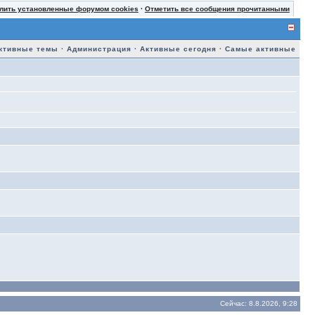
лить установленные форумом cookies
·
Отметить все сообщения прочитанными
ктивные темы
·
Администрация
·
Активные сегодня
·
Самые активные
Сейчас: 8.8.2026, 9:28