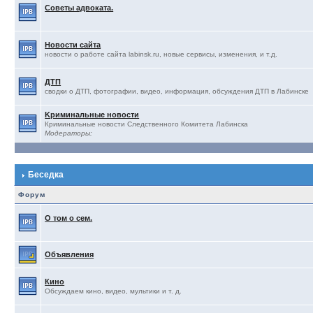
Советы адвоката.
Новости сайта
новости о работе сайта labinsk.ru, новые сервисы, изменения, и т.д.
ДТП
сводки о ДТП, фотографии, видео, информация, обсуждения ДТП в Лабинске
Kриминальные новости
Криминальные новости Следственного Комитета Лабинска
Модераторы:
Беседка
Форум
О том о сем.
Объявления
Кино
Обсуждаем кино, видео, мультики и т. д.