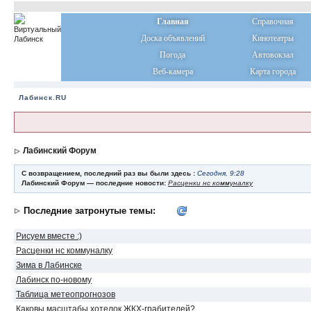
Главная
Справочная
Доска объявлений
Кинотеатры
Погода
Автовокзал
Веб-камера
Карта города
Лабинск.RU
Лабинский Форум
С возвращением, последний раз вы были здесь :
Сегодня, 9:28
Лабинский Форум — последние новости:
Расценки нс коммуналку
Последние затронутые темы:
Рисуем вместе :)
Расценки нс коммуналку
Зима в Лабинске
Лабинск по-новому
Таблица метеопрогнозов
Каковы масштабы хотелок ЖКХ-грабителей?