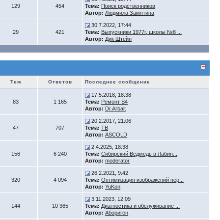
129
454
Тема:
Поиск родственников
Автор:
Людмила Замятина
30.7.2022, 17:44
29
421
Тема:
Выпускники 1977г, школы №8 ...
Автор:
Дик Штейн
Тем
Ответов
Последнее сообщение
17.5.2018, 18:38
83
1 165
Тема:
Ремонт S4
Автор:
Dr.Arbait
20.2.2017, 21:06
47
707
Тема:
ТВ
Автор:
ASCOLD
2.4.2025, 18:38
156
6 240
Тема:
Сибирский Ведмедь в Лабин...
Автор:
moderator
26.2.2021, 9:42
320
4 094
Тема:
Оптимизация изображений пер...
Автор:
YuKon
3.11.2023, 12:09
144
10 365
Тема:
Диагностика и обслуживание ...
Автор:
Абориген