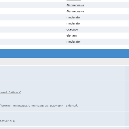
Феликсовна
Феликсовна
moderator
moderator
осколок
elenam
moderator
енний Лабинск"
Помогли, отнеслись с пониманием, выручили - в белый.
еты и т. д.