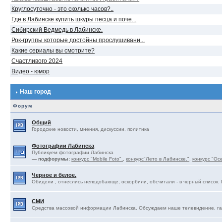
Круглосуточно - это сколько часов?..
Где в Лабинске купить шкуры песца и поче...
Сибирский Ведмедь в Лабинске.
Рок-группы которые достойны прослушивани...
Какие сериалы вы смотрите?
Счастливого 2024
Видео - юмор
Наш город
Форум
Общий
Городские новости, мнения, дискуссии, политика
Фотографии Лабинска
Публикуем фотографии Лабинска
— подфорумы:
конкурс "Mobile Foto".
,
конкурс"Лето в Лабинске."
,
конкурс "Ос
Черное и белое.
Обидели , отнеслись неподобающе, оскорбили, обсчитали - в черный список. 
СМИ
Средства массовой информации Лабинска. Обсуждаем наше телевидение, газ