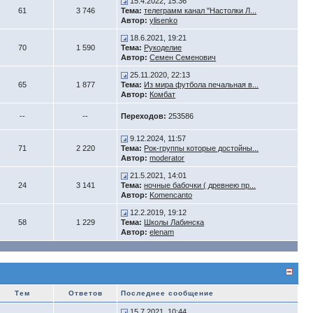
15.4.2022, 15:36
61
3 746
Тема:
телеграмм канал "Настолки Л...
Автор:
ylisenko
18.6.2021, 19:21
70
1 590
Тема:
Рукоделие
Автор:
Семен Семенович
25.11.2020, 22:13
65
1 877
Тема:
Из мира футбола печальная в...
Автор:
Комбат
--
--
Переходов:
253586
9.12.2024, 11:57
71
2 220
Тема:
Рок-группы которые достойны...
Автор:
moderator
21.5.2021, 14:01
24
3 141
Тема:
ночные бабочки ( древнею пр...
Автор:
Komencanto
12.2.2019, 19:12
58
1 229
Тема:
Школы Лабинска
Автор:
elenam
Тем
Ответов
Последнее сообщение
15.7.2021, 10:44