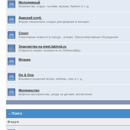
Молодежный
Знакомства, отдых, тусовки, музыка, fashion и т. д.
Дамский клуб.
Форум специально создан для девушек и женщин.
Спорт
Спортивные новости в городе , в мире. Околоспортивные обсуждения.
Знакомства на meet.labinsk.ru
Открылся сервис знакомств на Лабинск@ру.
Музыка
Он & Она
Взаимоотношения полов, любовь, секс и т. д.
Материнство
вопросы материнства, ухода за детьми, воспитания
Поиск
Форум