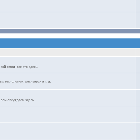
ой связи- все это здесь.
ых технологиях, ресиверах и т. д.
елом обсуждаем здесь.