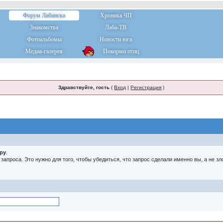
Форум Лабинска
Хроника ЧП
Знакомства
Лаба-ТВ
Фотоальбомы
Новости юга
Медиа-галерея
Покорми птиц
Здравствуйте, гость
(
Вход
|
Регистрация
)
тру
.
о запроса. Это нужно для того, чтобы убедиться, что запрос сделали именно вы, а не