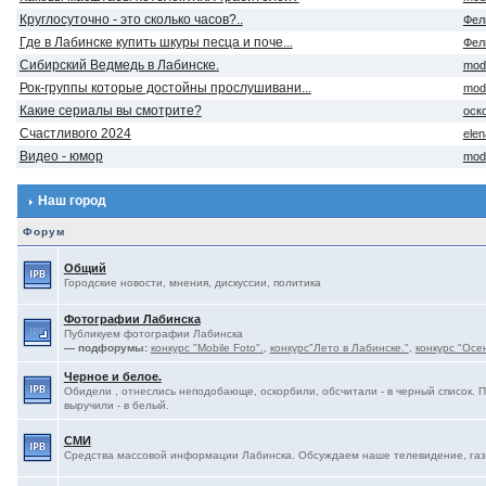
Круглосуточно - это сколько часов?..
Фел
Где в Лабинске купить шкуры песца и поче...
Фел
Сибирский Ведмедь в Лабинске.
mod
Рок-группы которые достойны прослушивани...
mod
Какие сериалы вы смотрите?
оск
Счастливого 2024
ele
Видео - юмор
mod
Наш город
Форум
Общий
Городские новости, мнения, дискуссии, политика
Фотографии Лабинска
Публикуем фотографии Лабинска
— подфорумы:
конкурс "Mobile Foto".
,
конкурс"Лето в Лабинске."
,
конкурс "Осе
Черное и белое.
Обидели , отнеслись неподобающе, оскорбили, обсчитали - в черный список. 
выручили - в белый.
СМИ
Средства массовой информации Лабинска. Обсуждаем наше телевидение, газе