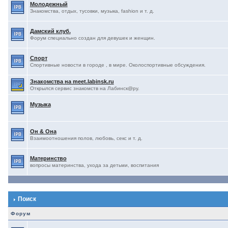
Молодежный
Знакомства, отдых, тусовки, музыка, fashion и т. д.
Дамский клуб.
Форум специально создан для девушек и женщин.
Спорт
Спортивные новости в городе , в мире. Околоспортивные обсуждения.
Знакомства на meet.labinsk.ru
Открылся сервис знакомств на Лабинск@ру.
Музыка
Он & Она
Взаимоотношения полов, любовь, секс и т. д.
Материнство
вопросы материнства, ухода за детьми, воспитания
Поиск
Форум