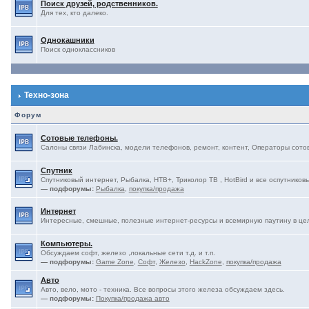
Поиск друзей, родственников.
Для тех, кто далеко.
Однокашники
Поиск одноклассников
Техно-зона
Форум
Сотовые телефоны.
Салоны связи Лабинска, модели телефонов, ремонт, контент, Операторы сотово
Спутник
Спутниковый интернет, Рыбалка, НТВ+, Триколор ТВ , HotBird и все оспутниковы
— подфорумы:
Рыбалка
,
покупка/продажа
Интернет
Интересные, смешные, полезные интернет-ресурсы и всемирную паутину в це
Компьютеры.
Обсуждаем софт, железо ,локальные сети т.д. и т.п.
— подфорумы:
Game Zone
,
Софт
,
Железо
,
HackZone
,
покупка/продажа
Авто
Авто, вело, мото - техника. Все вопросы этого железа обсуждаем здесь.
— подфорумы:
Покупка/продажа авто