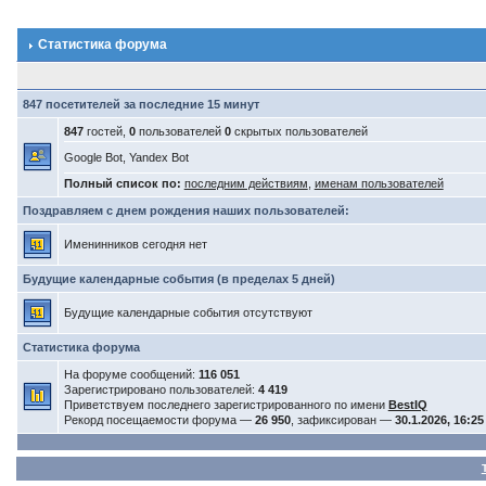
Статистика форума
847 посетителей за последние 15 минут
847
гостей,
0
пользователей
0
скрытых пользователей
Google Bot, Yandex Bot
Полный список по:
последним действиям
,
именам пользователей
Поздравляем с днем рождения наших пользователей:
Именинников сегодня нет
Будущие календарные события (в пределах 5 дней)
Будущие календарные события отсутствуют
Статистика форума
На форуме сообщений:
116 051
Зарегистрировано пользователей:
4 419
Приветствуем последнего зарегистрированного по имени
BestIQ
Рекорд посещаемости форума —
26 950
, зафиксирован —
30.1.2026, 16:25