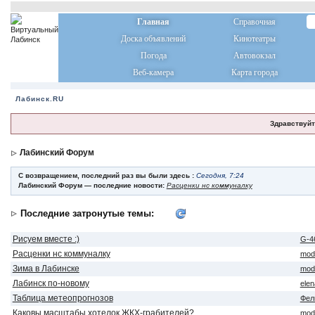
Главная
Справочная
Доска объявлений
Кинотеатры
Погода
Автовокзал
Веб-камера
Карта города
Лабинск.RU
Здравствуйт
Лабинский Форум
С возвращением, последний раз вы были здесь :
Сегодня, 7:24
Лабинский Форум — последние новости:
Расценки нс коммуналку
Последние затронутые темы:
Рисуем вместе :)
G-4
Расценки нс коммуналку
mod
Зима в Лабинске
mod
Лабинск по-новому
ele
Таблица метеопрогнозов
Фел
Каковы масштабы хотелок ЖКХ-грабителей?
mod