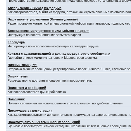
Преимущества использования cookies и удаление cookies , установленных фору
Авторизация и Выход из форума
Как авторизоваться, выйти из форума, а также как скрыть свое имя из списка п
Ваша панель управления (Личные данные)
Редактирование контактной и персональной информации, аватаров, подписи, нас
Восстановление утерянного или забытого пароля
Инструкция по восстановлению забытого пароля.
Календарь
Информация по использованию функции календаря форума.
Контакт с администрацией и доклад модератору о сообщениях
Где найти список Администраторов и Модераторов форума.
Личный ящик (PM)
Отправка личных сообщений, редактирование папок Личного Ящика, слежение з
Опции темы
Руководство по доступным опциям, при просмотре тем.
Поиск тем и сообщений
Как воспользоваться функцией поиска.
Помощник
Полный справочник по использованию этой маленькой, но удобной функции.
Преимущества регистрации
Как зарегистрироваться и дополнительные преимущества зарегистрированных по
Просмотр активных тем и новых сообщений
Где можно просмотреть список сегодняшних активных тем и новые сообщения, 