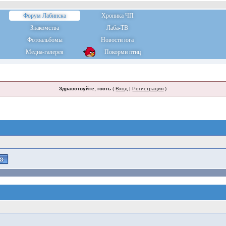
Форум Лабинска
Хроника ЧП
Знакомства
Лаба-ТВ
Фотоальбомы
Новости юга
Медиа-галерея
Покорми птиц
Здравствуйте, гость
(
Вход
|
Регистрация
)