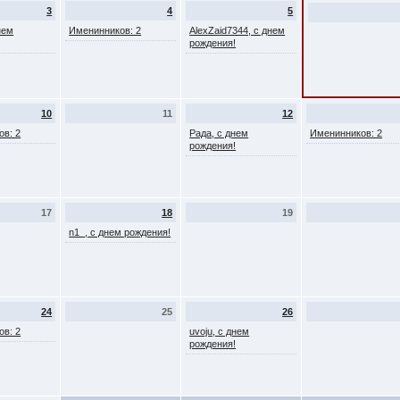
3
4
5
нем
Именинников: 2
AlexZaid7344, с днем
рождения!
10
11
12
ов: 2
Рада, с днем
Именинников: 2
рождения!
17
18
19
n1_, с днем рождения!
24
25
26
ов: 2
uvoju, с днем
рождения!