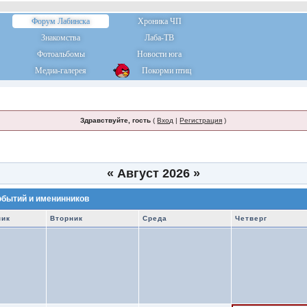
Форум Лабинска
Хроника ЧП
Знакомства
Лаба-ТВ
Фотоальбомы
Новости юга
Медиа-галерея
Покорми птиц
Здравствуйте, гость
(
Вход
|
Регистрация
)
«
Август 2026
»
обытий и именинников
ник
Вторник
Среда
Четверг