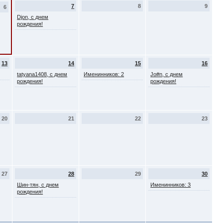
7
8
9
6
Djon, с днем
рождения!
13
14
15
16
tatyana1408, с днем
Именинников: 2
Jo#n, с днем
рождения!
рождения!
20
21
22
23
27
28
29
30
Шин-тян, с днем
Именинников: 3
рождения!