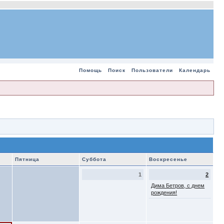
Помощь
Поиск
Пользователи
Календарь
Пятница
Суббота
Воскресенье
1
2
Дима Бетров, с днем
рождения!