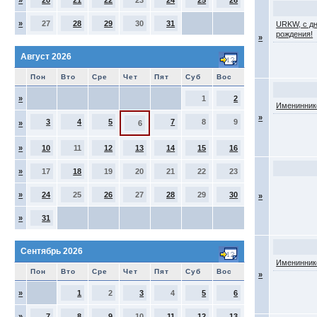
»
20
21
22
23
24
25
26
»
27
28
29
30
31
URKW, с д
рождения!
»
Август 2026
Пон
Вто
Сре
Чет
Пят
Суб
Вос
»
1
2
Именинник
»
3
4
5
7
8
9
»
6
»
10
11
12
13
14
15
16
»
17
18
19
20
21
22
23
»
24
25
26
27
28
29
30
»
»
31
Сентябрь 2026
Именинник
Пон
Вто
Сре
Чет
Пят
Суб
Вос
»
»
1
2
3
4
5
6
»
7
8
9
10
11
12
13