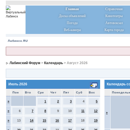
Главная
Справочная
Доска объявлений
Кинотеатры
Погода
Автовокзал
Веб-камера
Карта города
Лабинск.RU
Лабинский Форум
>
Календарь
> Август 2026
Июль 2026
Календарь с
Пон
Вто
Сре
Чет
Пят
Суб
Вос
Понедель
»
1
2
3
4
5
»
6
7
8
9
10
11
12
»
»
13
14
15
16
17
18
19