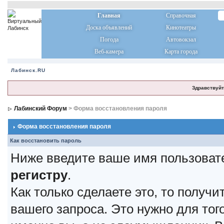
Главная
Справочная
Доска объявлений
Кинотеатры
Погода
Автовокзал
Веб-камера
Карта города
Лабинск.RU
Здравствуйт
Лабинский Форум
> Форма восстановления пароля
Форма восстановления пароля
Как восстановить пароль
Ниже введите ваше имя пользоват
регистру
.
Как только сделаете это, то получ
вашего запроса. Это нужно для тог