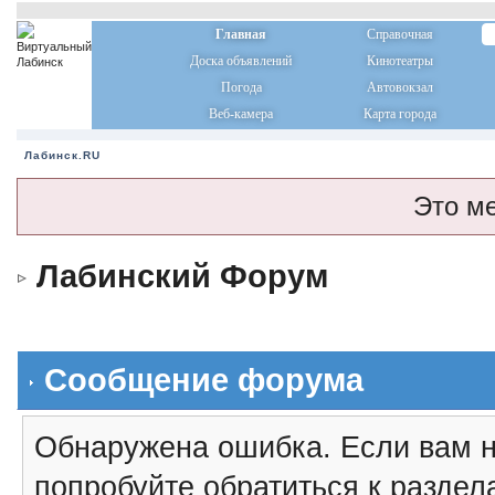
Главная
Справочная
Доска объявлений
Кинотеатры
Погода
Автовокзал
Веб-камера
Карта города
Лабинск.RU
Это м
Лабинский Форум
Сообщение форума
Обнаружена ошибка. Если вам н
попробуйте обратиться к разде