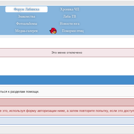
Форум Лабинска
Хроника ЧП
Знакомства
Лаба-ТВ
Фотоальбомы
Новости юга
Медиа-галерея
Покорми птиц
Это меню отключено
ться к разделам помощи.
е это, используя форму авторизации ниже, а затем повторите попытку, если это доступ