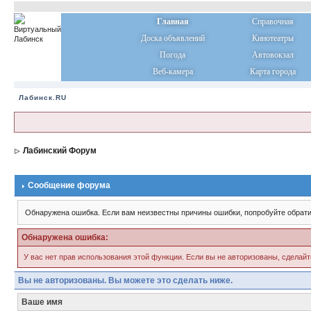
Главная
Справочная
Доска объявлений
Кинотеатры
Погода
Автовокзал
Веб-камера
Карта города
Лабинск.RU
Лабинский Форум
Сообщение форума
Обнаружена ошибка. Если вам неизвестны причины ошибки, попробуйте обрати
Обнаружена ошибка:
У вас нет прав использования этой функции. Если вы не авторизованы, сделайт
Вы не авторизованы. Вы можете это сделать ниже.
Ваше имя