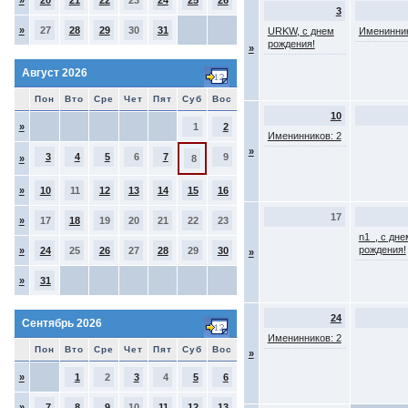
»
20
21
22
23
24
25
26
3
»
27
28
29
30
31
URKW, с днем
Именинник
рождения!
»
Август 2026
Пон
Вто
Сре
Чет
Пят
Суб
Вос
10
»
1
2
Именинников: 2
»
3
4
5
6
7
9
»
8
»
10
11
12
13
14
15
16
17
»
17
18
19
20
21
22
23
n1_, с дне
рождения!
»
24
25
26
27
28
29
30
»
»
31
24
Сентябрь 2026
Именинников: 2
Пон
Вто
Сре
Чет
Пят
Суб
Вос
»
»
1
2
3
4
5
6
»
7
8
9
10
11
12
13