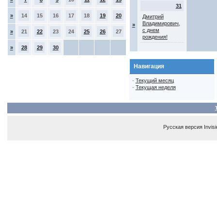
31
»
14
15
16
17
18
19
20
Дмитрий
Владимирович,
»
с днем
»
21
22
23
24
25
26
27
рождения!
»
28
29
30
Навигация
·
Текущий месяц
·
Текущая неделя
Русская версия
Invis