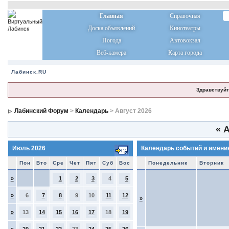
Главная
Справочная
Доска объявлений
Кинотеатры
Погода
Автовокзал
Веб-камера
Карта города
Лабинск.RU
Здравствуйт
Лабинский Форум
>
Календарь
> Август 2026
«
А
Июль 2026
Календарь событий и имени
Пон
Вто
Сре
Чет
Пят
Суб
Вос
Понедельник
Вторник
»
1
2
3
4
5
»
6
7
8
9
10
11
12
»
»
13
14
15
16
17
18
19