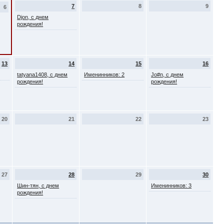
7
8
9
6
Djon, с днем
рождения!
13
14
15
16
tatyana1408, с днем
Именинников: 2
Jo#n, с днем
рождения!
рождения!
20
21
22
23
27
28
29
30
Шин-тян, с днем
Именинников: 3
рождения!