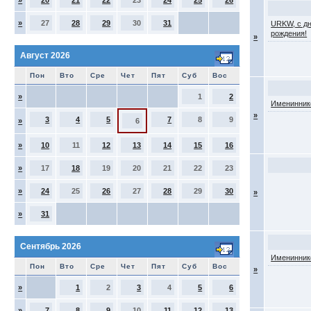
»
20
21
22
23
24
25
26
»
27
28
29
30
31
URKW, с д
рождения!
»
Август 2026
Пон
Вто
Сре
Чет
Пят
Суб
Вос
»
1
2
Именинник
»
3
4
5
7
8
9
»
6
»
10
11
12
13
14
15
16
»
17
18
19
20
21
22
23
»
24
25
26
27
28
29
30
»
»
31
Сентябрь 2026
Именинник
Пон
Вто
Сре
Чет
Пят
Суб
Вос
»
»
1
2
3
4
5
6
»
7
8
9
10
11
12
13