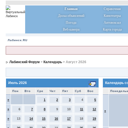
Главная
Справочная
Доска объявлений
Кинотеатры
Погода
Автовокзал
Веб-камера
Карта города
Лабинск.RU
Лабинский Форум
>
Календарь
> Август 2026
Июль 2026
Календарь с
Пон
Вто
Сре
Чет
Пят
Суб
Вос
Понедель
»
1
2
3
4
5
»
6
7
8
9
10
11
12
»
»
13
14
15
16
17
18
19