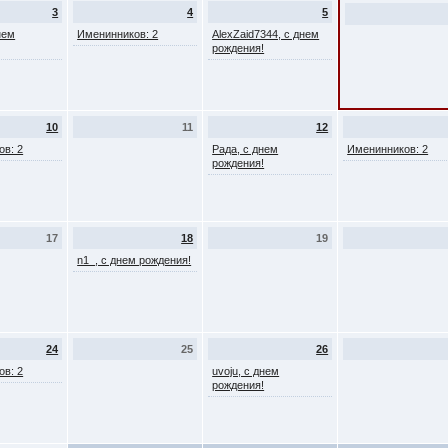
3
4
5
нем
Именинников: 2
AlexZaid7344, с днем
рождения!
10
11
12
ов: 2
Рада, с днем
Именинников: 2
рождения!
17
18
19
n1_, с днем рождения!
24
25
26
ов: 2
uvoju, с днем
рождения!