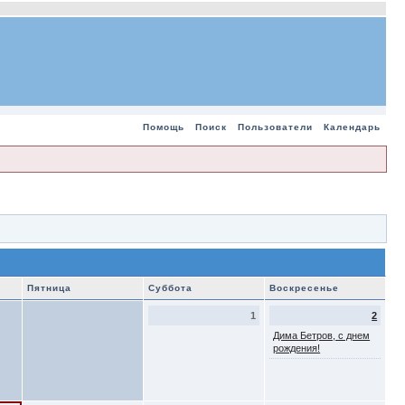
Помощь
Поиск
Пользователи
Календарь
Пятница
Суббота
Воскресенье
1
2
Дима Бетров, с днем
рождения!