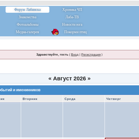
Форум Лабинска
Хроника ЧП
Знакомства
Лаба-ТВ
Фотоальбомы
Новости юга
Медиа-галерея
Покорми птиц
Здравствуйте, гость
(
Вход
|
Регистрация
)
«
Август 2026
»
обытий и именинников
ник
Вторник
Среда
Четверг