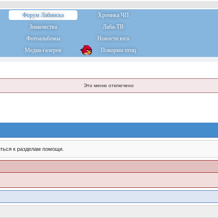
Форум Лабинска
Хроника ЧП
Знакомства
Лаба-ТВ
Фотоальбомы
Новости юга
Медиа-галерея
Покорми птиц
Это меню отключено
ться к разделам помощи.