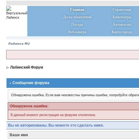
Главная
Справочная
Доска объявлений
Кинотеатры
Погода
Автовокзал
Веб-камера
Карта города
Лабинск.RU
Лабинский Форум
Сообщение форума
Обнаружена ошибка. Если вам неизвестны причины ошибки, попробуйте обрати
Обнаружена ошибка:
В данный момент регистрация на форуме отключена.
Вы не авторизованы. Вы можете это сделать ниже.
Ваше имя