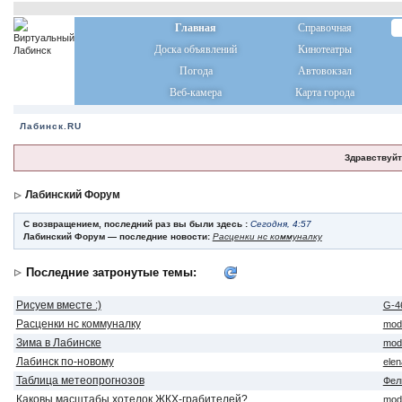
Главная
Справочная
Доска объявлений
Кинотеатры
Погода
Автовокзал
Веб-камера
Карта города
Лабинск.RU
Здравствуйт
Лабинский Форум
С возвращением, последний раз вы были здесь :
Сегодня, 4:57
Лабинский Форум — последние новости:
Расценки нс коммуналку
Последние затронутые темы:
Рисуем вместе :)
G-4
Расценки нс коммуналку
mod
Зима в Лабинске
mod
Лабинск по-новому
ele
Таблица метеопрогнозов
Фел
Каковы масштабы хотелок ЖКХ-грабителей?
mod