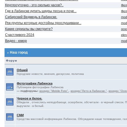
Круглосуточно - это сколько часов?..
Фел
Где в Лабинске купить шкуры песца и поче...
Фел
Сибирский Ведмедь в Лабинске.
mod
Рок-группы которые достойны прослушивани...
mod
Какие сериалы вы смотрите?
оск
Счастливого 2024
ele
Видео - юмор
mod
Наш город
Форум
Общий
Городские новости, мнения, дискуссии, политика
Фотографии Лабинска
Публикуем фотографии Лабинска
— подфорумы:
конкурс "Mobile Foto".
,
конкурс"Лето в Лабинске."
,
конкурс "Осе
Черное и белое.
Обидели , отнеслись неподобающе, оскорбили, обсчитали - в черный список. 
выручили - в белый.
СМИ
Средства массовой информации Лабинска. Обсуждаем наше телевидение, газе