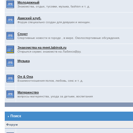
Молодежный
Знакомства, отдых, тусовки, музыка, fashion и т. д.
Дамский клуб.
Форум специально создан для девушек и женщин.
Спорт
Спортивные новости в городе , в мире. Околоспортивные обсуждения.
Знакомства на meet.labinsk.ru
Открылся сервис знакомств на Лабинск@ру.
Музыка
Он & Она
Взаимоотношения полов, любовь, секс и т. д.
Материнство
вопросы материнства, ухода за детьми, воспитания
Поиск
Форум