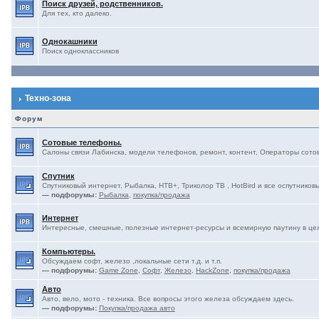
Поиск друзей, родственников.
Для тех, кто далеко.
Однокашники
Поиск одноклассников
Техно-зона
Форум
Сотовые телефоны.
Салоны связи Лабинска, модели телефонов, ремонт, контент, Операторы сотово
Спутник
Спутниковый интернет, Рыбалка, НТВ+, Триколор ТВ , HotBird и все оспутниковы
— подфорумы:
Рыбалка
,
покупка/продажа
Интернет
Интересные, смешные, полезные интернет-ресурсы и всемирную паутину в це
Компьютеры.
Обсуждаем софт, железо ,локальные сети т.д. и т.п.
— подфорумы:
Game Zone
,
Софт
,
Железо
,
HackZone
,
покупка/продажа
Авто
Авто, вело, мото - техника. Все вопросы этого железа обсуждаем здесь.
— подфорумы:
Покупка/продажа авто