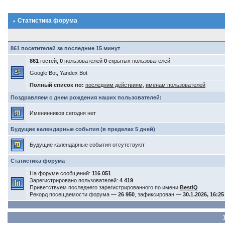
Статистика форума
861 посетителей за последние 15 минут
861
гостей,
0
пользователей
0
скрытых пользователей
Google Bot, Yandex Bot
Полный список по:
последним действиям
,
именам пользователей
Поздравляем с днем рождения наших пользователей:
Именинников сегодня нет
Будущие календарные события (в пределах 5 дней)
Будущие календарные события отсутствуют
Статистика форума
На форуме сообщений:
116 051
Зарегистрировано пользователей:
4 419
Приветствуем последнего зарегистрированного по имени
BestIQ
Рекорд посещаемости форума —
26 950
, зафиксирован —
30.1.2026, 16:25