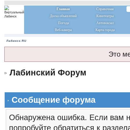
Главная
Справочная
Доска объявлений
Кинотеатры
Погода
Автовокзал
Веб-камера
Карта города
Лабинск.RU
Это м
Лабинский Форум
Сообщение форума
Обнаружена ошибка. Если вам н
попробуйте обратиться к разде