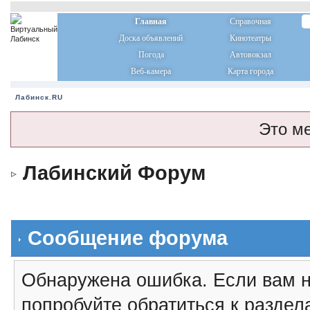
Главная
Справочная
Доска объявлений
Кинотеатры
Погода
Автовокзал
Веб-камера
Карта города
Лабинск.RU
Это м
Лабинский Форум
Сообщение форума
Обнаружена ошибка. Если вам н
попробуйте обратиться к разде