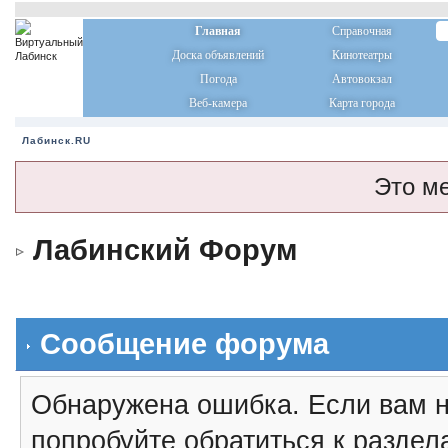
Главная
Справочная
Доска объявлений
Кинотеатры
Погода
Автовокзал
Веб-камера
Карта города
Лабинск.RU
Это м
Лабинский Форум
Сообщение форума
Обнаружена ошибка. Если вам н
попробуйте обратиться к разде