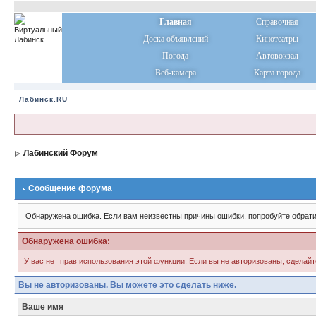
Главная
Справочная
Доска объявлений
Кинотеатры
Погода
Автовокзал
Веб-камера
Карта города
Лабинск.RU
Лабинский Форум
Сообщение форума
Обнаружена ошибка. Если вам неизвестны причины ошибки, попробуйте обрати
Обнаружена ошибка:
У вас нет прав использования этой функции. Если вы не авторизованы, сделайт
Вы не авторизованы. Вы можете это сделать ниже.
Ваше имя