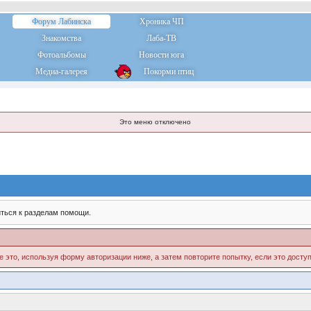
Форум Лабинска
Хроника ЧП
Знакомства
Лаба-ТВ
Фотоальбомы
Новости юга
Медиа-галерея
Покорми птиц
Это меню отключено
ться к разделам помощи.
е это, используя форму авторизации ниже, а затем повторите попытку, если это доступ