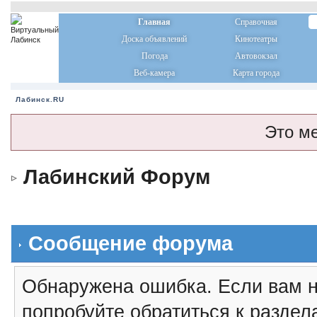
Главная
Справочная
Доска объявлений
Кинотеатры
Погода
Автовокзал
Веб-камера
Карта города
Лабинск.RU
Это м
Лабинский Форум
Сообщение форума
Обнаружена ошибка. Если вам н
попробуйте обратиться к разде