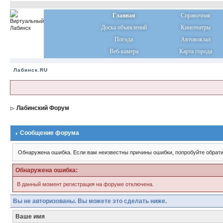
Главная
Справочная
Доска объявлений
Кинотеатры
Погода
Автовокзал
Веб-камера
Карта города
Лабинск.RU
Лабинский Форум
Сообщение форума
Обнаружена ошибка. Если вам неизвестны причины ошибки, попробуйте обрати
Обнаружена ошибка:
В данный момент регистрация на форуме отключена.
Вы не авторизованы. Вы можете это сделать ниже.
Ваше имя