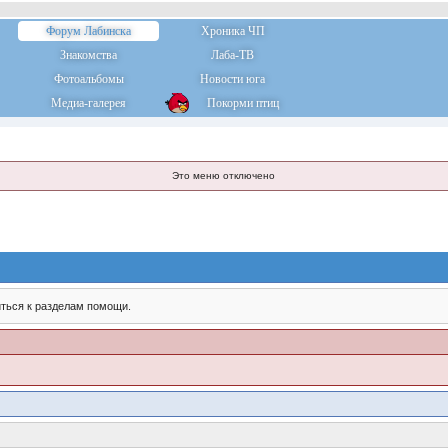
Форум Лабинска
Хроника ЧП
Знакомства
Лаба-ТВ
Фотоальбомы
Новости юга
Медиа-галерея
Покорми птиц
Это меню отключено
ться к разделам помощи.