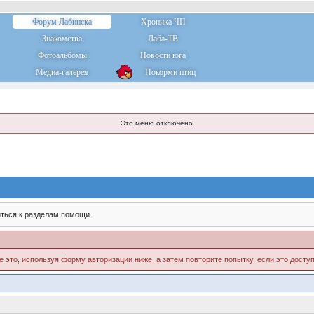
Форум Лабинска
Хроника ЧП
Знакомства
Лаба-ТВ
Фотоальбомы
Новости юга
Медиа-галерея
Покорми птиц
Это меню отключено
ться к разделам помощи.
е это, используя форму авторизации ниже, а затем повторите попытку, если это доступ