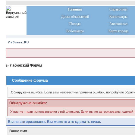
Главная
Справочная
Доска объявлений
Кинотеатры
Погода
Автовокзал
Веб-камера
Карта города
Лабинск.RU
Лабинский Форум
Сообщение форума
Обнаружена ошибка. Если вам неизвестны причины ошибки, попробуйте обрати
Обнаружена ошибка:
У вас нет прав использования этой функции. Если вы не авторизованы, сделайт
Вы не авторизованы. Вы можете это сделать ниже.
Ваше имя