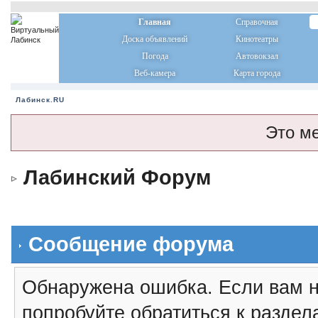
Главная
Справочная
Доска объявлений
Кинотеатры
Погода
Автовокзал
Веб-камера
Карта города
Лабинск.RU
Это м
Лабинский Форум
Сообщение форума
Обнаружена ошибка. Если вам н
попробуйте обратиться к разде