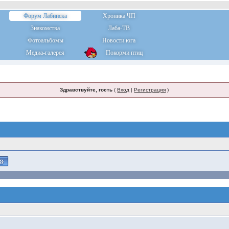
Форум Лабинска
Хроника ЧП
Знакомства
Лаба-ТВ
Фотоальбомы
Новости юга
Медиа-галерея
Покорми птиц
Здравствуйте, гость
(
Вход
|
Регистрация
)