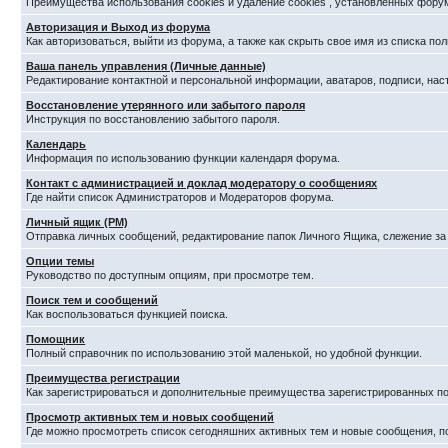
Преимущества использования cookies и удаление cookies , установленных фору
Авторизация и Выход из форума
Как авторизоваться, выйти из форума, а также как скрыть свое имя из списка п
Ваша панель управления (Личные данные)
Редактирование контактной и персональной информации, аватаров, подписи, нас
Восстановление утерянного или забытого пароля
Инструкция по восстановлению забытого пароля.
Календарь
Информация по использованию функции календаря форума.
Контакт с администрацией и доклад модератору о сообщениях
Где найти список Администраторов и Модераторов форума.
Личный ящик (PM)
Отправка личных сообщений, редактирование папок Личного Ящика, слежение з
Опции темы
Руководство по доступным опциям, при просмотре тем.
Поиск тем и сообщений
Как воспользоваться функцией поиска.
Помощник
Полный справочник по использованию этой маленькой, но удобной функции.
Преимущества регистрации
Как зарегистрироваться и дополнительные преимущества зарегистрированных по
Просмотр активных тем и новых сообщений
Где можно просмотреть список сегодняшних активных тем и новые сообщения, 