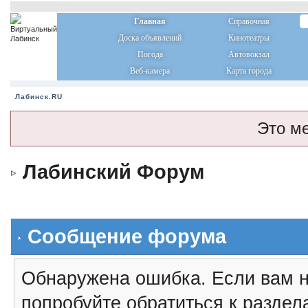
Главная
Справочная
Доска объявлений
Кинотеатры
Погода
Автовокзал
Веб-камера
Карта города
Лабинск.RU
Это м
Лабинский Форум
Сообщение форума
Обнаружена ошибка. Если вам н
попробуйте обратиться к разде