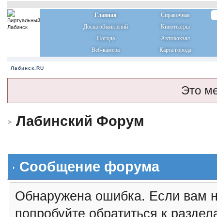
Главная
Справочная
Доска объявлений
Кинотеатры
Погода
Автовокзал
Веб-камера
Карта города
Лабинск.RU
Это м
Лабинский Форум
Сообщение форума
Обнаружена ошибка. Если вам н
попробуйте обратиться к разде