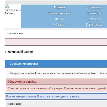
Главная
Справочная
Доска объявлений
Кинотеатры
Погода
Автовокзал
Веб-камера
Карта города
Лабинск.RU
Лабинский Форум
Сообщение форума
Обнаружена ошибка. Если вам неизвестны причины ошибки, попробуйте обрати
Обнаружена ошибка:
У вас нет прав использования этой функции. Если вы не авторизованы, сделайт
Вы не авторизованы. Вы можете это сделать ниже.
Ваше имя