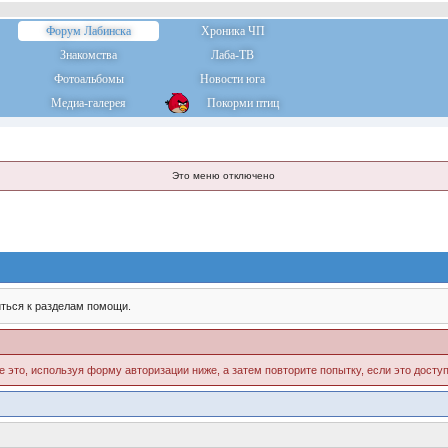
Форум Лабинска
Хроника ЧП
Знакомства
Лаба-ТВ
Фотоальбомы
Новости юга
Медиа-галерея
Покорми птиц
Это меню отключено
ться к разделам помощи.
е это, используя форму авторизации ниже, а затем повторите попытку, если это доступ