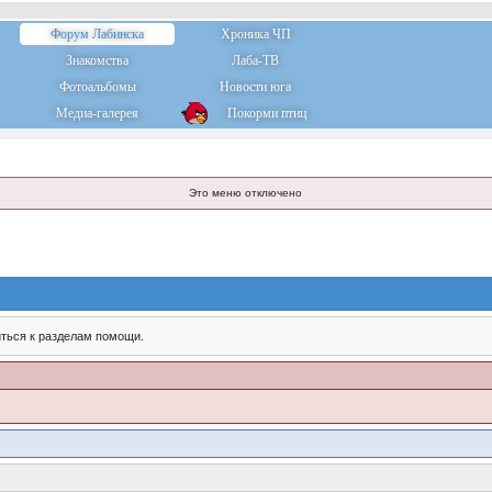
Форум Лабинска
Хроника ЧП
Знакомства
Лаба-ТВ
Фотоальбомы
Новости юга
Медиа-галерея
Покорми птиц
Это меню отключено
ться к разделам помощи.