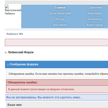
Главная
Справочная
Доска объявлений
Кинотеатры
Погода
Автовокзал
Веб-камера
Карта города
Лабинск.RU
Лабинский Форум
Сообщение форума
Обнаружена ошибка. Если вам неизвестны причины ошибки, попробуйте обрати
Обнаружена ошибка:
В данный момент регистрация на форуме отключена.
Вы не авторизованы. Вы можете это сделать ниже.
Ваше имя