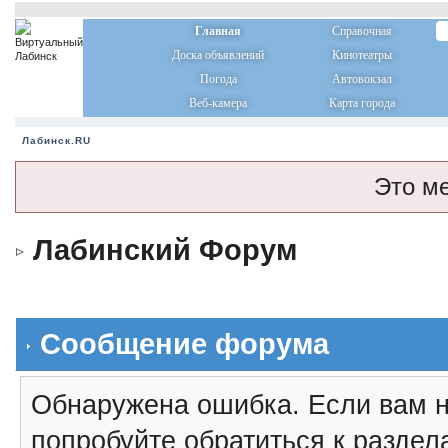
Главная
Справочная
Доска объявлений
Кинотеатры
Погода
Автовокзал
Веб-камера
Карта города
Лабинск.RU
Это м
Лабинский Форум
Сообщение форума
Обнаружена ошибка. Если вам н
попробуйте обратиться к разде