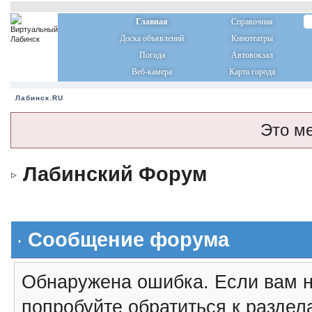
Главная
Справочная
Доска объявлений
Кинотеатры
Погода
Автовокзал
Веб-камера
Карта города
Лабинск.RU
Это м
Лабинский Форум
Сообщение форума
Обнаружена ошибка. Если вам н
попробуйте обратиться к разде