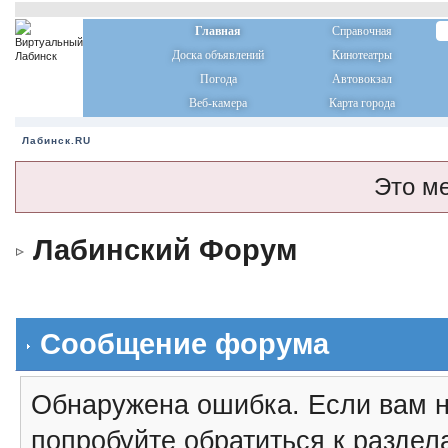
Главная
Справочная
Доска объявлений
Кинотеатры
Погода
Автовокзал
Веб-камера
Карта города
Лабинск.RU
Это м
Лабинский Форум
Сообщение форума
Обнаружена ошибка. Если вам н
попробуйте обратиться к разде