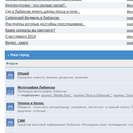
Круглосуточно - это сколько часов?..
Фел
Где в Лабинске купить шкуры песца и поче...
Фел
Сибирский Ведмедь в Лабинске.
mod
Рок-группы которые достойны прослушивани...
mod
Какие сериалы вы смотрите?
оск
Счастливого 2024
ele
Видео - юмор
mod
Наш город
Форум
Общий
Городские новости, мнения, дискуссии, политика
Фотографии Лабинска
Публикуем фотографии Лабинска
— подфорумы:
конкурс "Mobile Foto".
,
конкурс"Лето в Лабинске."
,
конкурс "Осе
Черное и белое.
Обидели , отнеслись неподобающе, оскорбили, обсчитали - в черный список. 
выручили - в белый.
СМИ
Средства массовой информации Лабинска. Обсуждаем наше телевидение, газе