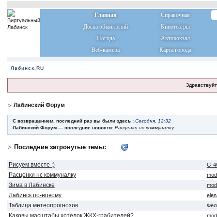
Главная
Справочная
Доска объявлений
Кинотеатры
Погода
Автовокзал
Веб-камера
Карта города
Лабинск.RU
Здравствуйт
Лабинский Форум
С возвращением, последний раз вы были здесь :
Сегодня, 12:32
Лабинский Форум — последние новости:
Расценки нс коммуналку
Последние затронутые темы:
Рисуем вместе :)
G-4
Расценки нс коммуналку
mod
Зима в Лабинске
mod
Лабинск по-новому
ele
Таблица метеопрогнозов
Фел
Каковы масштабы хотелок ЖКХ-грабителей?
mod