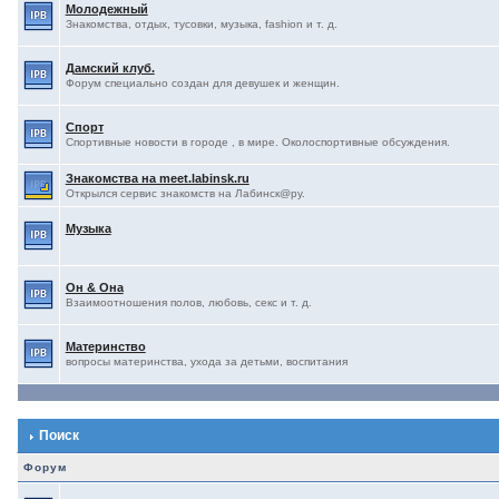
Молодежный
Знакомства, отдых, тусовки, музыка, fashion и т. д.
Дамский клуб.
Форум специально создан для девушек и женщин.
Спорт
Спортивные новости в городе , в мире. Околоспортивные обсуждения.
Знакомства на meet.labinsk.ru
Открылся сервис знакомств на Лабинск@ру.
Музыка
Он & Она
Взаимоотношения полов, любовь, секс и т. д.
Материнство
вопросы материнства, ухода за детьми, воспитания
Поиск
Форум