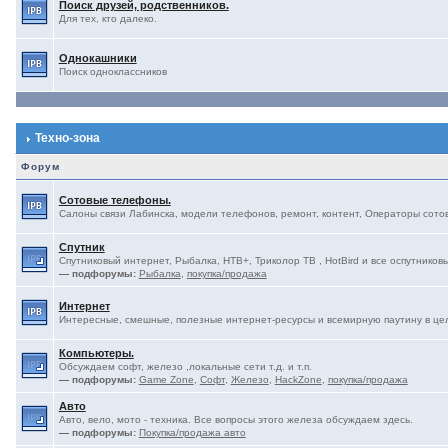
Поиск друзей, родственников.
Для тех, кто далеко.
Однокашники
Поиск одноклассников
Техно-зона
Форум
Сотовые телефоны.
Салоны связи Лабинска, модели телефонов, ремонт, контент, Операторы сотово
Спутник
Спутниковый интернет, Рыбалка, НТВ+, Триколор ТВ , HotBird и все оспутниковы
— подфорумы:
Рыбалка
,
покупка/продажа
Интернет
Интересные, смешные, полезные интернет-ресурсы и всемирную паутину в це
Компьютеры.
Обсуждаем софт, железо ,локальные сети т.д. и т.п.
— подфорумы:
Game Zone
,
Софт
,
Железо
,
HackZone
,
покупка/продажа
Авто
Авто, вело, мото - техника. Все вопросы этого железа обсуждаем здесь.
— подфорумы:
Покупка/продажа авто