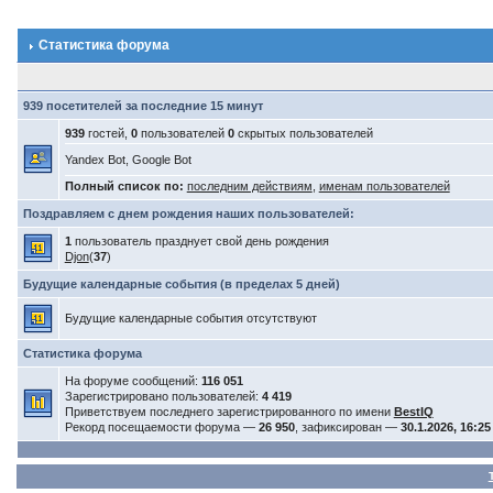
Статистика форума
939 посетителей за последние 15 минут
939
гостей,
0
пользователей
0
скрытых пользователей
Yandex Bot, Google Bot
Полный список по:
последним действиям
,
именам пользователей
Поздравляем с днем рождения наших пользователей:
1
пользователь празднует свой день рождения
Djon
(
37
)
Будущие календарные события (в пределах 5 дней)
Будущие календарные события отсутствуют
Статистика форума
На форуме сообщений:
116 051
Зарегистрировано пользователей:
4 419
Приветствуем последнего зарегистрированного по имени
BestIQ
Рекорд посещаемости форума —
26 950
, зафиксирован —
30.1.2026, 16:25