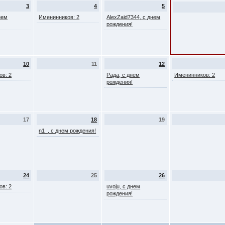
3
4
5
нем
Именинников: 2
AlexZaid7344, с днем
рождения!
10
11
12
ов: 2
Рада, с днем
Именинников: 2
рождения!
17
18
19
n1_, с днем рождения!
24
25
26
ов: 2
uvoju, с днем
рождения!