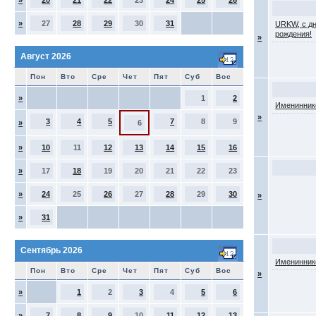
»
20
21
22
23
24
25
26
»
27
28
29
30
31
URKW, с д
рождения!
»
Август 2026
Пон
Вто
Сре
Чет
Пят
Суб
Вос
»
1
2
Именинник
»
3
4
5
7
8
9
»
6
»
10
11
12
13
14
15
16
»
17
18
19
20
21
22
23
»
24
25
26
27
28
29
30
»
»
31
Сентябрь 2026
Именинник
Пон
Вто
Сре
Чет
Пят
Суб
Вос
»
»
1
2
3
4
5
6
»
7
8
9
10
11
12
13