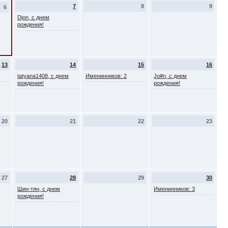
7
8
9
6
Djon, с днем
рождения!
13
14
15
16
tatyana1408, с днем
Именинников: 2
Jo#n, с днем
рождения!
рождения!
20
21
22
23
27
28
29
30
Шин-тян, с днем
Именинников: 3
рождения!