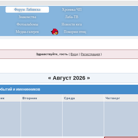
Форум Лабинска
Хроника ЧП
Знакомства
Лаба-ТВ
Фотоальбомы
Новости юга
Медиа-галерея
Покорми птиц
Здравствуйте, гость
(
Вход
|
Регистрация
)
«
Август 2026
»
обытий и именинников
ник
Вторник
Среда
Четверг