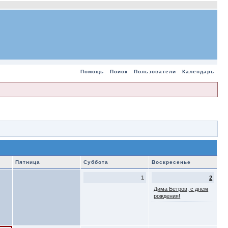
Помощь
Поиск
Пользователи
Календарь
Пятница
Суббота
Воскресенье
1
2
Дима Бетров, с днем
рождения!