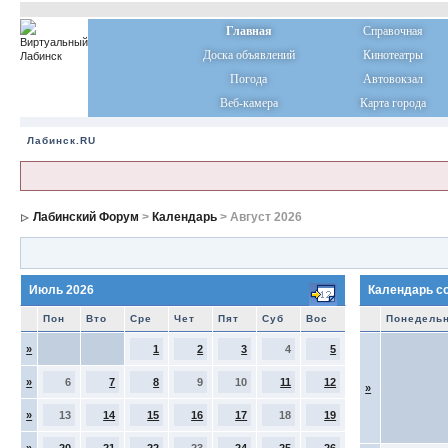
Главная
Справочная
Доска объявлений
Кинотеатры
Погода
Автовокзал
Веб-камера
Карта города
Лабинск.RU
Лабинский Форум
>
Календарь
> Август 2026
Июль 2026
Календарь с
Пон
Вто
Сре
Чет
Пят
Суб
Вос
Понедель
»
1
2
3
4
5
»
6
7
8
9
10
11
12
»
»
13
14
15
16
17
18
19