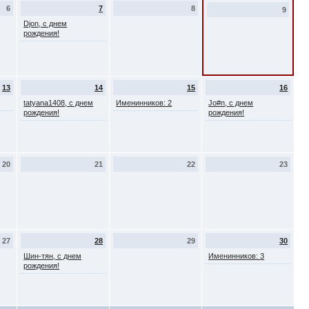
6
7
8
9
Djon, с днем
рождения!
13
14
15
16
tatyana1408, с днем
Именинников: 2
Jo#n, с днем
рождения!
рождения!
20
21
22
23
27
28
29
30
Шин-тян, с днем
Именинников: 3
рождения!