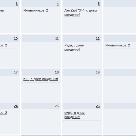
3
4
5
нем
Именинников: 2
AlexZaid7344, с днем
рождения!
10
11
12
ов: 2
Рада, с днем
Именинников: 2
рождения!
17
18
19
n1_, с днем рождения!
24
25
26
ов: 2
uvoju, с днем
рождения!