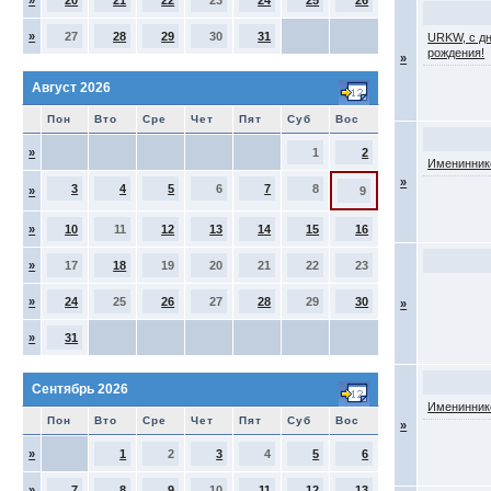
»
20
21
22
23
24
25
26
»
27
28
29
30
31
URKW, с д
рождения!
»
Август 2026
Пон
Вто
Сре
Чет
Пят
Суб
Вос
»
1
2
Именинник
»
3
4
5
6
7
8
»
9
»
10
11
12
13
14
15
16
»
17
18
19
20
21
22
23
»
24
25
26
27
28
29
30
»
»
31
Сентябрь 2026
Именинник
Пон
Вто
Сре
Чет
Пят
Суб
Вос
»
»
1
2
3
4
5
6
»
7
8
9
10
11
12
13