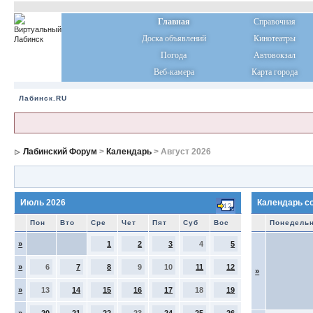
Главная
Справочная
Доска объявлений
Кинотеатры
Погода
Автовокзал
Веб-камера
Карта города
Лабинск.RU
Лабинский Форум
>
Календарь
> Август 2026
Июль 2026
Календарь с
Пон
Вто
Сре
Чет
Пят
Суб
Вос
Понедель
»
1
2
3
4
5
»
6
7
8
9
10
11
12
»
»
13
14
15
16
17
18
19