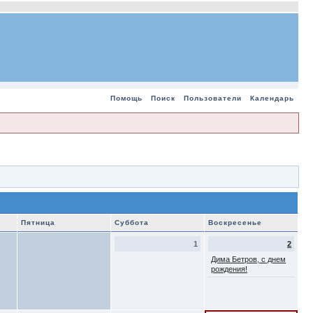
Помощь
Поиск
Пользователи
Календарь
Пятница
Суббота
Воскресенье
1
2
Дима Бетров, с днем
рождения!