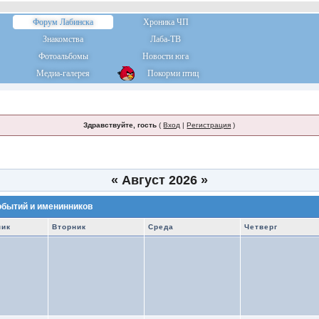
Форум Лабинска
Хроника ЧП
Знакомства
Лаба-ТВ
Фотоальбомы
Новости юга
Медиа-галерея
Покорми птиц
Здравствуйте, гость
(
Вход
|
Регистрация
)
«
Август 2026
»
обытий и именинников
ник
Вторник
Среда
Четверг