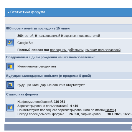
Статистика форума
860 посетителей за последние 15 минут
860
гостей,
0
пользователей
0
скрытых пользователей
Google Bot
Полный список по:
последним действиям
,
именам пользователей
Поздравляем с днем рождения наших пользователей:
Именинников сегодня нет
Будущие календарные события (в пределах 5 дней)
Будущие календарные события отсутствуют
Статистика форума
На форуме сообщений:
116 051
Зарегистрировано пользователей:
4 419
Приветствуем последнего зарегистрированного по имени
BestIQ
Рекорд посещаемости форума —
26 950
, зафиксирован —
30.1.2026, 16:25