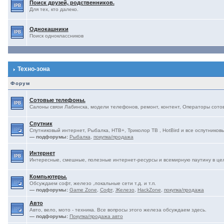
Поиск друзей, родственников.
Для тех, кто далеко.
Однокашники
Поиск одноклассников
Техно-зона
Форум
Сотовые телефоны.
Салоны связи Лабинска, модели телефонов, ремонт, контент, Операторы сотово
Спутник
Спутниковый интернет, Рыбалка, НТВ+, Триколор ТВ , HotBird и все оспутниковы
— подфорумы:
Рыбалка
,
покупка/продажа
Интернет
Интересные, смешные, полезные интернет-ресурсы и всемирную паутину в це
Компьютеры.
Обсуждаем софт, железо ,локальные сети т.д. и т.п.
— подфорумы:
Game Zone
,
Софт
,
Железо
,
HackZone
,
покупка/продажа
Авто
Авто, вело, мото - техника. Все вопросы этого железа обсуждаем здесь.
— подфорумы:
Покупка/продажа авто