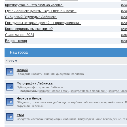
Круглосуточно - это сколько часов?..
Фел
Где в Лабинске купить шкуры песца и поче...
Фел
Сибирский Ведмедь в Лабинске.
mod
Рок-группы которые достойны прослушивани...
mod
Какие сериалы вы смотрите?
оск
Счастливого 2024
ele
Видео - юмор
mod
Наш город
Форум
Общий
Городские новости, мнения, дискуссии, политика
Фотографии Лабинска
Публикуем фотографии Лабинска
— подфорумы:
конкурс "Mobile Foto".
,
конкурс"Лето в Лабинске."
,
конкурс "Осе
Черное и белое.
Обидели , отнеслись неподобающе, оскорбили, обсчитали - в черный список. 
выручили - в белый.
СМИ
Средства массовой информации Лабинска. Обсуждаем наше телевидение, газе