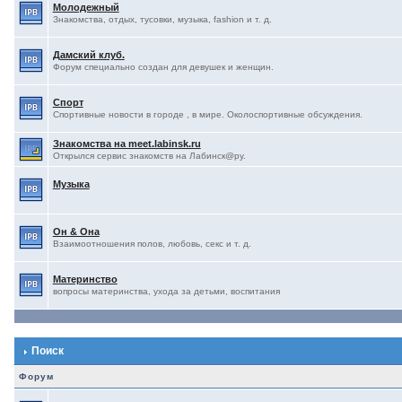
Молодежный
Знакомства, отдых, тусовки, музыка, fashion и т. д.
Дамский клуб.
Форум специально создан для девушек и женщин.
Спорт
Спортивные новости в городе , в мире. Околоспортивные обсуждения.
Знакомства на meet.labinsk.ru
Открылся сервис знакомств на Лабинск@ру.
Музыка
Он & Она
Взаимоотношения полов, любовь, секс и т. д.
Материнство
вопросы материнства, ухода за детьми, воспитания
Поиск
Форум