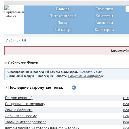
Главная
Справочная
Доска объявлений
Кинотеатры
Погода
Автовокзал
Веб-камера
Карта города
Лабинск.RU
Здравствуйт
Лабинский Форум
С возвращением, последний раз вы были здесь :
Сегодня, 16:30
Лабинский Форум — последние новости:
Расценки нс коммуналку
Последние затронутые темы:
Рисуем вместе :)
G-4
Расценки нс коммуналку
mod
Зима в Лабинске
mod
Лабинск по-новому
ele
Таблица метеопрогнозов
Фел
Каковы масштабы хотелок ЖКХ-грабителей?
mod