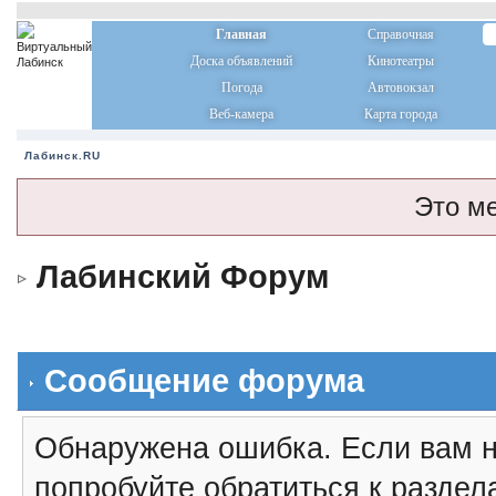
Главная
Справочная
Доска объявлений
Кинотеатры
Погода
Автовокзал
Веб-камера
Карта города
Лабинск.RU
Это м
Лабинский Форум
Сообщение форума
Обнаружена ошибка. Если вам н
попробуйте обратиться к разде