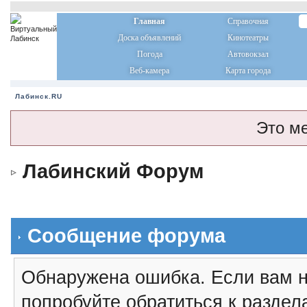
Главная
Справочная
Доска объявлений
Кинотеатры
Погода
Автовокзал
Веб-камера
Карта города
Лабинск.RU
Это м
Лабинский Форум
Сообщение форума
Обнаружена ошибка. Если вам н
попробуйте обратиться к разде