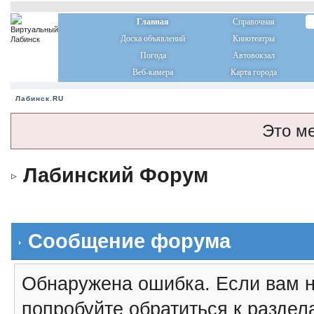
Главная
Справочная
Доска объявлений
Кинотеатры
Погода
Автовокзал
Веб-камера
Карта города
Лабинск.RU
Это м
Лабинский Форум
Сообщение форума
Обнаружена ошибка. Если вам н
попробуйте обратиться к разде