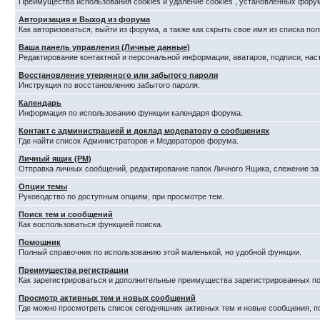
Преимущества использования cookies и удаление cookies , установленных фору
Авторизация и Выход из форума
Как авторизоваться, выйти из форума, а также как скрыть свое имя из списка п
Ваша панель управления (Личные данные)
Редактирование контактной и персональной информации, аватаров, подписи, нас
Восстановление утерянного или забытого пароля
Инструкция по восстановлению забытого пароля.
Календарь
Информация по использованию функции календаря форума.
Контакт с администрацией и доклад модератору о сообщениях
Где найти список Администраторов и Модераторов форума.
Личный ящик (PM)
Отправка личных сообщений, редактирование папок Личного Ящика, слежение з
Опции темы
Руководство по доступным опциям, при просмотре тем.
Поиск тем и сообщений
Как воспользоваться функцией поиска.
Помощник
Полный справочник по использованию этой маленькой, но удобной функции.
Преимущества регистрации
Как зарегистрироваться и дополнительные преимущества зарегистрированных по
Просмотр активных тем и новых сообщений
Где можно просмотреть список сегодняшних активных тем и новые сообщения, 