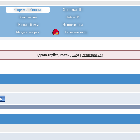
Форум Лабинска
Хроника ЧП
Знакомства
Лаба-ТВ
Фотоальбомы
Новости юга
Медиа-галерея
Покорми птиц
Здравствуйте, гость
(
Вход
|
Регистрация
)